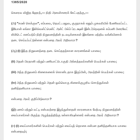
1365/2020
கெளரவ விஜித ஹேரத்,— நிதி அமைச்சரைக் கேட்பதற்கு,—
(அ) "சமன் கெக்குல", எம்பலவ, தெமட்டமலுவ, குருநாகல் எனும் முகவரியில் பேணிவரப்பட்ட
இயோன் லங்கா இன்வெஸ்ட்மென்ட் அன்ட் பில்ம் ப்ரடக்ஷன் இன்டர்நெஷனல் கம்பனி பிரைவேட்
லிமிடெட் எனப்படும் நிதி நிறுவனத்தின் நடவடிக்கைகள் இலங்கை மத்திய வங்கியினால்
தடை செய்யப்பட்டுள்ளன என்பதை அவர் அறிவாரா?
(ஆ) (i) இந்த நிறுவனத்தை தடை செய்ததற்கான காரணங்கள் யாவை;
(ii) அதன் பிரதானி மற்றும் பணியாட்டொகுதி அங்கத்தவர்களின் பெயர்கள் யாவை;
(iii) அந்த நிறுவனம் கிளைகளைக் கொண்டதாக இருப்பின், அவற்றின் பெயர்கள் யாவை;
(iv) அந்த நிறுவனம் மற்றும் அதன் ஒவ்வொரு கிளைக்குமுரிய சொத்துக்கள்
தனித்தனியாக யாவை;
என்பதை அவர் குறிப்பிடுவாரா?
(இ) பணம் மற்றும் வட்டி என்பவற்றை இழந்துள்ளதன் காரணமாக மேற்படி நிறுவனத்தின்
வைப்பாளர்கள் மிகுந்த அழுத்தத்திற்கு உள்ளாகியுள்ளனர் என்பதை அவர் அறிவாரா?
(ஈ) (i) வைப்பாளர்களின் பெயர்கள் மற்றும் வைப்புத் தொகை என்பன தனித்தனியாக யாவை
என்பதையும்;