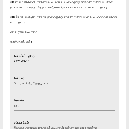
(ii) வைப்பாளர்களின் பணத்தையும் வட்டியையும் மீள்செலுத்துவதற்காக எடுக்கப்பட்டுள்ள
நடவடிக்கைகள் மற்றும் அதற்காக எடுக்கப்படும் காலம் என்பன யாவை என்பதையும்;
(iii) இவ்விடயம் தொடர்பில் தவறாளிகளுக்கு எதிராக எடுக்கப்படும் நடவடிக்கைகள் யாவை
என்பதையும்;
அவர் குறிப்பிடுவாரா?
(உ) இன்றேல், ஏன்?
கேட்கப்பட்ட திகதி
2021-09-06
கேட்டவர்
கௌரவ விஜித ஹேரத், பா.உ.
அமைச்சு
நிதி
சட்டவாக்கம்
இலங்கை சனநாயக சோசலிசக் குடியரசின் ஒன்பதாவது பாராளுமன்றம்