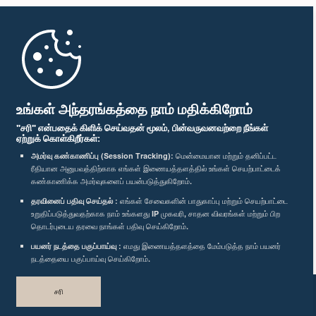
முதற்பக்கம்
பாராளுமன்ற கையடக்க செயலி
உங்கள் அந்தரங்கத்தை நாம் மதிக்கிறோம்
"சரி" என்பதைக் கிளிக் செய்வதன் மூலம், பின்வருவனவற்றை நீங்கள்
ஏற்றுக் கொள்கிறீர்கள்:
அமர்வு கண்காணிப்பு (Session Tracking):
மென்மையான மற்றும் தனிப்பட்ட
ரீதியான அனுபவத்திற்காக எங்கள் இணையத்தளத்தில் உங்கள் செயற்பாட்டைக்
எம்மை பின்தொடர்க :
கண்காணிக்க அமர்வுகளைப் பயன்படுத்துகிறோம்.
தரவினைப் பதிவு செய்தல் :
எங்கள் சேவைகளின் பாதுகாப்பு மற்றும் செயற்பாட்டை
விருதுகள்
உறுதிப்படுத்துவதற்காக நாம் உங்களது IP முகவரி, சாதன விவரங்கள் மற்றும் பிற
தொடர்புடைய தரவை நாங்கள் பதிவு செய்கிறோம்.
பயனர் நடத்தை பகுப்பாய்வு :
எமது இணையத்தளத்தை மேம்படுத்த நாம் பயனர்
தனியுரிமைக் கொள்கை
நடத்தையை பகுப்பாய்வு செய்கிறோம்.
பதிப்புரிமை © இலங்கை பாராளுமன்றம்.
சரி
முழுப்பதிப்புரிமையுடையது.
வடிவமைத்து உருவாக்கியது
TekGeeks