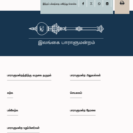
இந்தப் பக்கத்தை பகிர்ந்து கொள்க
Facebook
X
WhatsApp
LinkedIn
பாராளுமன்றத்திற்கு வருகை தருதல்
பாராளுமன்ற அலுவல்கள்
கற்க
செயலகம்
பங்கேற்க
பாராளுமன்ற நேரலை
பாராளுமன்ற உறுப்பினர்கள்