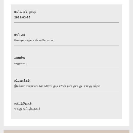
கேட்கப்பட்ட திகதி
2021-03-25
கேட்டவர்
கௌரவ வருண லியனகே, பா.உ.
அமைச்சு
பாதுகாப்பு
சட்டவாக்கம்
இலங்கை சனநாயக சோசலிசக் குடியரசின் ஒன்பதாவது பாராளுமன்றம்
கூட்டத்தொடர்
1 வது கூட்டத்தொடர்