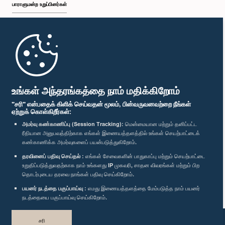
பாராளுமன்ற உறுப்பினர்கள்
முதற்பக்கம்
பாராளுமன்ற கையடக்க செயலி
உங்கள் அந்தரங்கத்தை நாம் மதிக்கிறோம்
"சரி" என்பதைக் கிளிக் செய்வதன் மூலம், பின்வருவனவற்றை நீங்கள்
ஏற்றுக் கொள்கிறீர்கள்:
அமர்வு கண்காணிப்பு (Session Tracking):
மென்மையான மற்றும் தனிப்பட்ட
ரீதியான அனுபவத்திற்காக எங்கள் இணையத்தளத்தில் உங்கள் செயற்பாட்டைக்
எம்மை பின்தொடர்க :
கண்காணிக்க அமர்வுகளைப் பயன்படுத்துகிறோம்.
தரவினைப் பதிவு செய்தல் :
எங்கள் சேவைகளின் பாதுகாப்பு மற்றும் செயற்பாட்டை
விருதுகள்
உறுதிப்படுத்துவதற்காக நாம் உங்களது IP முகவரி, சாதன விவரங்கள் மற்றும் பிற
தொடர்புடைய தரவை நாங்கள் பதிவு செய்கிறோம்.
பயனர் நடத்தை பகுப்பாய்வு :
எமது இணையத்தளத்தை மேம்படுத்த நாம் பயனர்
தனியுரிமைக் கொள்கை
நடத்தையை பகுப்பாய்வு செய்கிறோம்.
பதிப்புரிமை © இலங்கை பாராளுமன்றம்.
சரி
முழுப்பதிப்புரிமையுடையது.