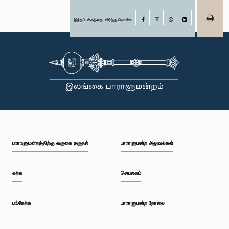
இந்தப் பக்கத்தை பகிர்ந்து கொள்க
Facebook
X
WhatsApp
LinkedIn
பாராளுமன்றத்திற்கு வருகை தருதல்
பாராளுமன்ற அலுவல்கள்
கற்க
செயலகம்
பங்கேற்க
பாராளுமன்ற நேரலை