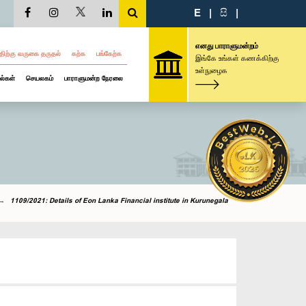
E
|
සි
|
எனது பாராளுமன்றம்
திற்கு வருகை தருதல்
கற்க
பங்கேற்க
இங்கே உங்கள் கணக்கிற்கு
உள்நுழைக
ல்கள்
செயலகம்
பாராளுமன்ற நேரலை
1109/2021: Details of Eon Lanka Financial institute in Kurunegala