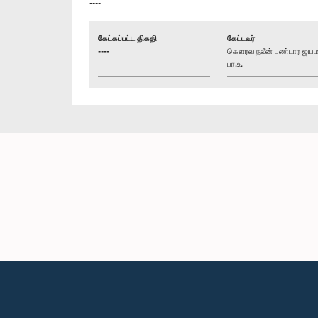
----
கேட்கப்பட்ட திகதி
கேட்டவர்
----
கௌரவ நலீன் பண்டார ஜய
பா.உ.