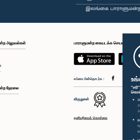
ன்ற அலுவல்கள்
பாராளுமன்ற கையடக்க செயலி
்
உங்
எம்மை பின்தொடர்க :
"சரி
ன்ற நேரலை
கொள்க
விருதுகள்
அ
அ
அ
தனியுரிமைக் கொள்கை
த
உ
த
ப