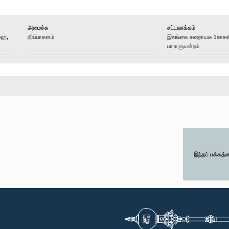
அமைச்சு
சட்டவாக்கம்
மஹ,
நீர்ப்பாசனம்
இலங்கை சனநாயக சோசலிச
பாராளுமன்றம்
இந்தப் பக்கத்