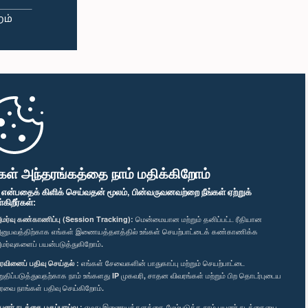
கள் அந்தரங்கத்தை நாம் மதிக்கிறோம்
" என்பதைக் கிளிக் செய்வதன் மூலம், பின்வருவனவற்றை நீங்கள் ஏற்றுக்
ிறீர்கள்:
மர்வு கண்காணிப்பு (Session Tracking):
மென்மையான மற்றும் தனிப்பட்ட ரீதியான
னுபவத்திற்காக எங்கள் இணையத்தளத்தில் உங்கள் செயற்பாட்டைக் கண்காணிக்க
மர்வுகளைப் பயன்படுத்துகிறோம்.
ரவினைப் பதிவு செய்தல் :
எங்கள் சேவைகளின் பாதுகாப்பு மற்றும் செயற்பாட்டை
றுதிப்படுத்துவதற்காக நாம் உங்களது IP முகவரி, சாதன விவரங்கள் மற்றும் பிற தொடர்புடைய
ரவை நாங்கள் பதிவு செய்கிறோம்.
யனர் நடத்தை பகுப்பாய்வு :
எமது இணையத்தளத்தை மேம்படுத்த நாம் பயனர் நடத்தையை