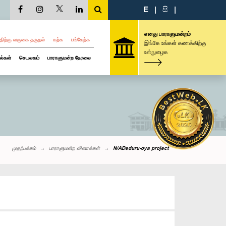
E
|
සි
|
எனது பாராளுமன்றம்
திற்கு வருகை தருதல்
கற்க
பங்கேற்க
இங்கே உங்கள் கணக்கிற்கு
உள்நுழைக
ல்கள்
செயலகம்
பாராளுமன்ற நேரலை
முதற்பக்கம்
பாராளுமன்ற வினாக்கள்
N/ADeduru-oya project