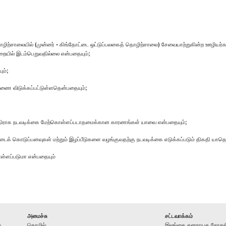
 தொழிற்சாலையில் (முன்னர் - கிங்தோட்டை ஒட்டுப்பலகைத் தொழிற்சாலை) சேவையாற்றுகின்ற ஊழிய
றையில் இடம்பெறுவதில்லை என்பதையும்;
ும்;
ியாணை விடுக்கப்பட்டுள்ளதென்பதையும்;
கு எதிராக நடவடிக்கை மேற்கொள்ளப்படாதமைக்கான காரணங்கள் யாவை என்பதையும்;
ைக் கொடுப்பனவுகள் மற்றும் இழப்பீடுகளை வழங்குவதற்கு நடவடிக்கை எடுக்கப்படும் திகதி யாதெ
ொள்ளப்படுமா என்பதையும்
அமைச்சு
சட்டவாக்கம்
ம
தொழில்
இலங்கை சனநாயக சோசலிச