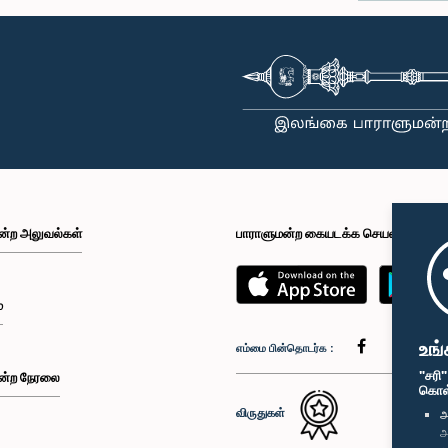
ன்ற அலுவல்கள்
பாராளுமன்ற கையடக்க செயலி
்
உங்
எம்மை பின்தொடர்க :
"சரி
ன்ற நேரலை
கொள்க
விருதுகள்
அ
அ