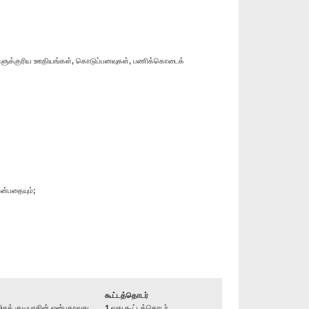
ர்களுக்குரிய ஊதியங்கள், கொடுப்பனவுகள், பணிக்கொடைக்
ன்பதையும்;
கூட்டத்தொடர்
க் குடியரசின் ஒன்பதாவது
1 வது கூட்டத்தொடர்