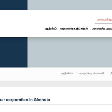
பாராளுமன்றத்
முதற்பக்கம்
பாராளுமன்ற உறுப்பினர்கள்
பாராளுமன்ற அலுவ
முதற்பக்கம்
பாராளுமன்ற வினாக்கள்
er corporation in Ginthota