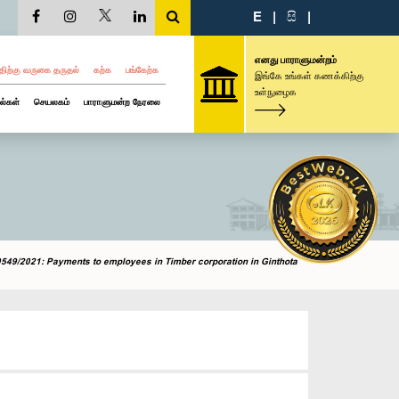
E
|
සි
|
எனது பாராளுமன்றம்
திற்கு வருகை தருதல்
கற்க
பங்கேற்க
இங்கே உங்கள் கணக்கிற்கு
உள்நுழைக
ல்கள்
செயலகம்
பாராளுமன்ற நேரலை
0549/2021: Payments to employees in Timber corporation in Ginthota