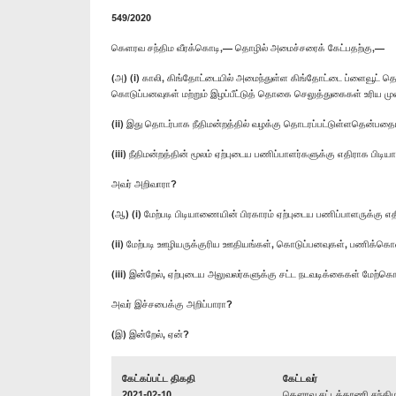
549/2020
கெளரவ சந்திம வீரக்கொடி,— தொழில் அமைச்சரைக் கேட்பதற்கு,—
(அ) (i) காலி, கிங்தோட்டையில் அமைந்துள்ள கிங்தோட்டை ப்ளைவூட்
கொடுப்பனவுகள் மற்றும் இழப்பீட்டுத் தொகை செலுத்துகைகள் உரிய மு
(ii) இது தொடர்பாக நீதிமன்றத்தில் வழக்கு தொடரப்பட்டுள்ளதென்பதைய
(iii) நீதிமன்றத்தின் மூலம் ஏற்புடைய பணிப்பாளர்களுக்கு எதிராக பிட
அவர் அறிவாரா?
(ஆ) (i) மேற்படி பிடியாணையின் பிரகாரம் ஏற்புடைய பணிப்பாளருக்
(ii) மேற்படி ஊழியருக்குரிய ஊதியங்கள், கொடுப்பனவுகள், பணிக்கொட
(iii) இன்றேல், ஏற்புடைய அலுவலர்களுக்கு சட்ட நடவடிக்கைகள் மேற்க
அவர் இச்சபைக்கு அறிப்பாரா?
(இ) இன்றேல், ஏன்?
கேட்கப்பட்ட திகதி
கேட்டவர்
2021-02-10
கௌரவ சட்டத்தரணி சந்தி