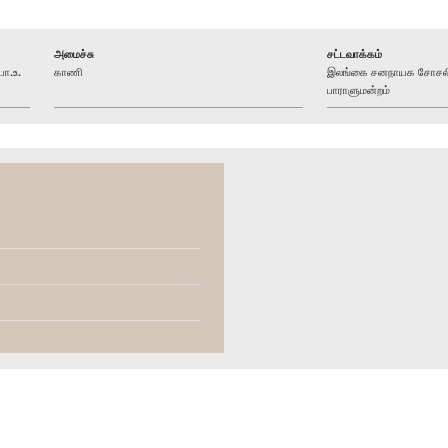
அமைச்சு
சட்டவாக்கம்
பா.உ.
காணி
இலங்கை சனநாயக சோசலிச
பாராளுமன்றம்