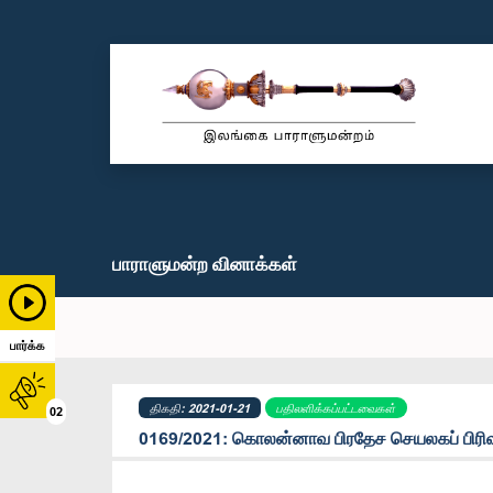
பாராளுமன்ற வினாக்கள்
பார்க்க
திகதி: 2021-01-21
பதிலளிக்கப்பட்டவைகள்
02
0169/2021: கொலன்னாவ பிரதேச செயலகப் பிரிவு: