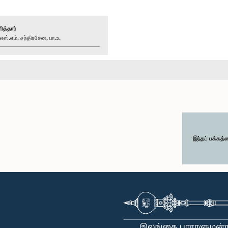
ித்தார்
்.எம். சந்திரசேன, பா.உ.
இந்தப் பக்கத்