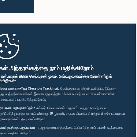
கள் அந்தரங்கத்தை நாம் மதிக்கிறோம்
" என்பதைக் கிளிக் செய்வதன் மூலம், பின்வருவனவற்றை நீங்கள் ஏற்றுக்
ிறீர்கள்:
மர்வு கண்காணிப்பு (Session Tracking):
மென்மையான மற்றும் தனிப்பட்ட ரீதியான
னுபவத்திற்காக எங்கள் இணையத்தளத்தில் உங்கள் செயற்பாட்டைக் கண்காணிக்க
மர்வுகளைப் பயன்படுத்துகிறோம்.
ரவினைப் பதிவு செய்தல் :
எங்கள் சேவைகளின் பாதுகாப்பு மற்றும் செயற்பாட்டை
றுதிப்படுத்துவதற்காக நாம் உங்களது IP முகவரி, சாதன விவரங்கள் மற்றும் பிற தொடர்புடைய
ரவை நாங்கள் பதிவு செய்கிறோம்.
யனர் நடத்தை பகுப்பாய்வு :
எமது இணையத்தளத்தை மேம்படுத்த நாம் பயனர் நடத்தையை
குப்பாய்வு செய்கிறோம்.