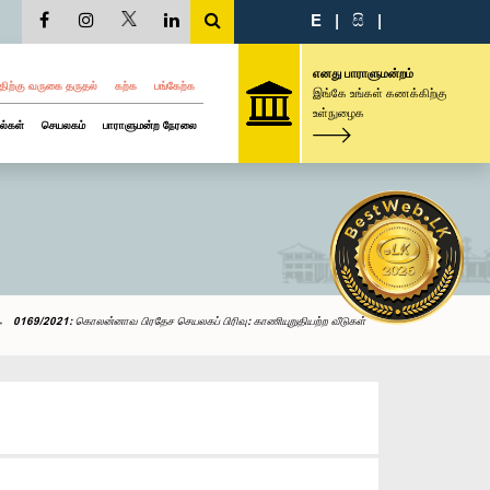
E
|
සි
|
எனது பாராளுமன்றம்
திற்கு வருகை தருதல்
கற்க
பங்கேற்க
இங்கே உங்கள் கணக்கிற்கு
உள்நுழைக
ல்கள்
செயலகம்
பாராளுமன்ற நேரலை
0169/2021: கொலன்னாவ பிரதேச செயலகப் பிரிவு: காணியுறுதியற்ற வீடுகள்