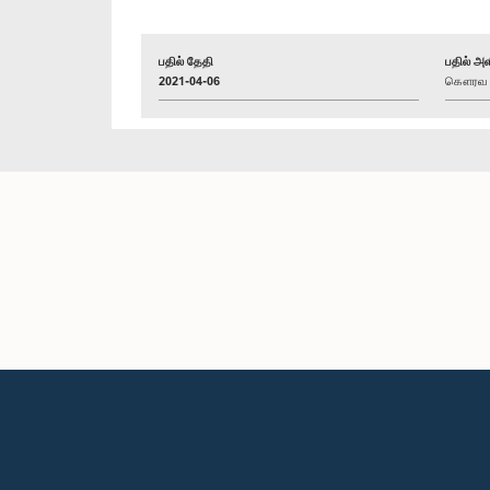
பதில் தேதி
பதில் அள
2021-04-06
கௌரவ எஸ