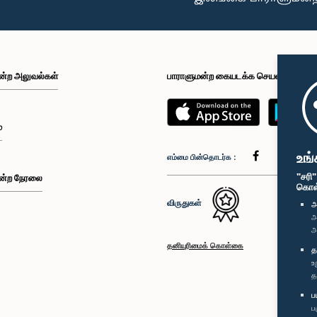
ன்ற அலுவல்கள்
பாராளுமன்ற கையடக்க செயலி
்
உங்
எம்மை பின்தொடர்க :
"சரி
ன்ற நேரலை
கொள்க
விருதுகள்
அ
அ
அ
தனியுரிமைக் கொள்கை
த
உ
த
ப
ப