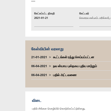
----
கேட்கப்பட்ட திகதி
கேட்டவர்
2021-01-21
கௌரவ எஸ்.எம். மரிக்கார், 
கேள்வியின் வரலாறு
21-01-2021
கூட்டங்கள் ரத்து செய்யப்பட்டன
06-04-2021
நவ ன்யாய புஸ்தகய புதிய மாற்றும்
06-04-2021
பதில் அட்டவணை
விடை
பதில் சிங்கள மொழியில் கொடுக்கப்பட்டுள்ளது.