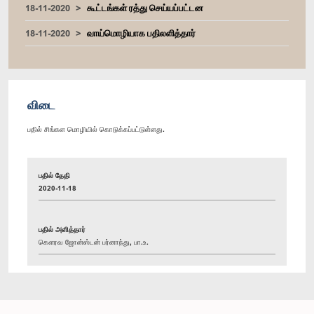
18-11-2020
கூட்டங்கள் ரத்து செய்யப்பட்டன
18-11-2020
வாய்மொழியாக பதிலளித்தார்
விடை
பதில் சிங்கள மொழியில் கொடுக்கப்பட்டுள்ளது.
பதில் தேதி
2020-11-18
பதில் அளித்தார்
கௌரவ ஜோன்ஸ்டன் பர்னாந்து, பா.உ.