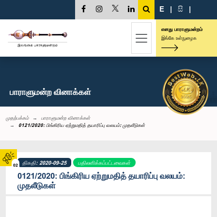
E
|
සි
|
எனது பாராளுமன்றம்
இங்கே உள்நுழைக
பாராளுமன்ற வினாக்கள்
முதற்பக்கம்
பாராளுமன்ற வினாக்கள்
0121/2020: பிங்கிரிய ஏற்றுமதித் தயாரிப்பு வலயம்: முதலீடுகள்
திகதி: 2020-09-25
பதிலளிக்கப்பட்டவைகள்
02
0121/2020: பிங்கிரிய ஏற்றுமதித் தயாரிப்பு வலயம்:
முதலீடுகள்