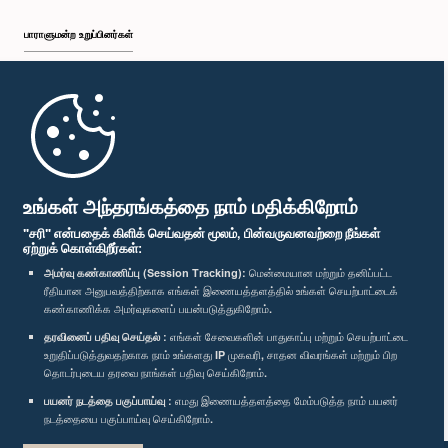
பாராளுமன்ற உறுப்பினர்கள்
முதற்பக்கம்
பாராளுமன்ற கையடக்க செயலி
உங்கள் அந்தரங்கத்தை நாம் மதிக்கிறோம்
"சரி" என்பதைக் கிளிக் செய்வதன் மூலம், பின்வருவனவற்றை நீங்கள்
ஏற்றுக் கொள்கிறீர்கள்:
அமர்வு கண்காணிப்பு (Session Tracking):
மென்மையான மற்றும் தனிப்பட்ட
ரீதியான அனுபவத்திற்காக எங்கள் இணையத்தளத்தில் உங்கள் செயற்பாட்டைக்
எம்மை பின்தொடர்க :
கண்காணிக்க அமர்வுகளைப் பயன்படுத்துகிறோம்.
தரவினைப் பதிவு செய்தல் :
எங்கள் சேவைகளின் பாதுகாப்பு மற்றும் செயற்பாட்டை
விருதுகள்
உறுதிப்படுத்துவதற்காக நாம் உங்களது IP முகவரி, சாதன விவரங்கள் மற்றும் பிற
தொடர்புடைய தரவை நாங்கள் பதிவு செய்கிறோம்.
பயனர் நடத்தை பகுப்பாய்வு :
எமது இணையத்தளத்தை மேம்படுத்த நாம் பயனர்
தனியுரிமைக் கொள்கை
நடத்தையை பகுப்பாய்வு செய்கிறோம்.