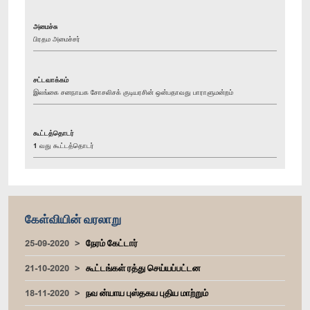
அமைச்சு
பிரதம அமைச்சர்
சட்டவாக்கம்
இலங்கை சனநாயக சோசலிசக் குடியரசின் ஒன்பதாவது பாராளுமன்றம்
கூட்டத்தொடர்
1 வது கூட்டத்தொடர்
கேள்வியின் வரலாறு
25-09-2020
நேரம் கேட்டார்
21-10-2020
கூட்டங்கள் ரத்து செய்யப்பட்டன
18-11-2020
நவ ன்யாய புஸ்தகய புதிய மாற்றும்