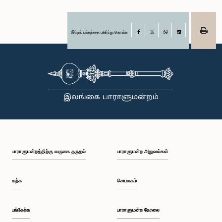
இந்தப் பக்கத்தை பகிர்ந்து கொள்க
Facebook
X
WhatsApp
LinkedIn
பாராளுமன்றத்திற்கு வருகை தருதல்
பாராளுமன்ற அலுவல்கள்
கற்க
செயலகம்
பங்கேற்க
பாராளுமன்ற நேரலை