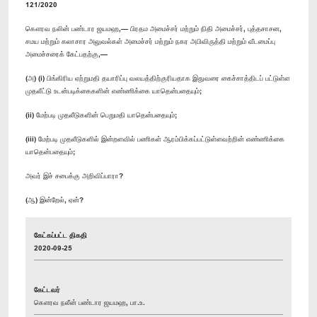
121/2020
கௌரவ நலின் பண்டார ஜயமஹ,— பிரதம அமைச்சர் மற்றும் நிதி அமைச்சர், புத்தசாசன,
சமய மற்றும் கலாசார அலுவல்கள் அமைச்சர் மற்றும் நகர அபிவிருத்தி மற்றும் வீடமைப்பு
அமைச்சரைக் கேட்பதற்கு,—
(அ) (i) பிங்கிரிய ஏற்றுமதி தயாரிப்பு வலயத்திற்குரியதாக இதுவரை கைச்சாத்திடப் பட்டுள்ள
முதலீட்டு உடன்படிக்கைகளின் எண்ணிக்கை யாதென்பதையும்;
(ii) மேற்படி முதலீடுகளின் பெறுமதி யாதென்பதையும்;
(iii) மேற்படி முதலீடுகளில் இன்றளவில் பணிகள் ஆரம்பிக்கப்பட்டுள்ளவற்றின் எண்ணிக்கை
யாதென்பதையும்;
அவர் இச் சபைக்கு அறிவிப்பாரா?
(ஆ) இன்றேல், ஏன்?
கேட்கப்பட்ட திகதி
2020-09-25
கேட்டவர்
கௌரவ நலீன் பண்டார ஜயமஹ, பா.உ.