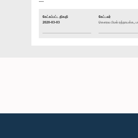
----
கேட்கப்பட்ட திகதி
கேட்டவர்
2020-03-03
கௌரவ பிமல் ரத்நாயக்க, பா