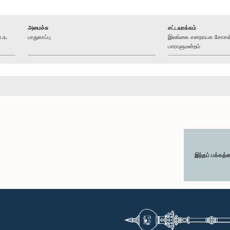
அமைச்சு
சட்டவாக்கம்
.உ.
பாதுகாப்பு
இலங்கை சனநாயக சோசலிசக
பாராளுமன்றம்
இந்தப் பக்கத்