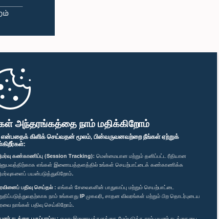
கள் அந்தரங்கத்தை நாம் மதிக்கிறோம்
" என்பதைக் கிளிக் செய்வதன் மூலம், பின்வருவனவற்றை நீங்கள் ஏற்றுக்
ிறீர்கள்:
மர்வு கண்காணிப்பு (Session Tracking):
மென்மையான மற்றும் தனிப்பட்ட ரீதியான
னுபவத்திற்காக எங்கள் இணையத்தளத்தில் உங்கள் செயற்பாட்டைக் கண்காணிக்க
மர்வுகளைப் பயன்படுத்துகிறோம்.
ரவினைப் பதிவு செய்தல் :
எங்கள் சேவைகளின் பாதுகாப்பு மற்றும் செயற்பாட்டை
றுதிப்படுத்துவதற்காக நாம் உங்களது IP முகவரி, சாதன விவரங்கள் மற்றும் பிற தொடர்புடைய
ரவை நாங்கள் பதிவு செய்கிறோம்.
யனர் நடத்தை பகுப்பாய்வு :
எமது இணையத்தளத்தை மேம்படுத்த நாம் பயனர் நடத்தையை