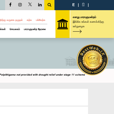
E
|
සි
|
எனது பாராளுமன்றம்
திற்கு வருகை தருதல்
கற்க
பங்கேற்க
இங்கே உங்கள் கணக்கிற்கு
உள்நுழைக
ல்கள்
செயலகம்
பாராளுமன்ற நேரலை
Polpithigama not provided with drought relief under stage 11 scheme