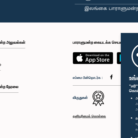
ன்ற அலுவல்கள்
பாராளுமன்ற கையடக்க செயலி
்
உங்
எம்மை பின்தொடர்க :
"சரி
ன்ற நேரலை
கொள்க
விருதுகள்
அ
அ
அ
தனியுரிமைக் கொள்கை
த
உ
த
ப