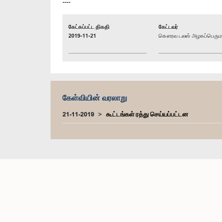
----
கேட்கப்பட்ட திகதி
கேட்டவர்
2019-11-21
கௌரவ டலஸ் அழகப்பெரும, 
கேள்வியின் வரலாறு
21-11-2019
கூட்டங்கள் ரத்து செய்யப்பட்டன