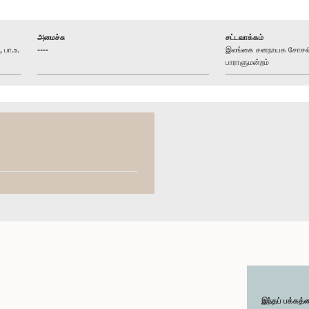
அமைச்சு
சட்டவாக்கம்
பா.உ.
----
இலங்கை சனநாயக சோசலிசக
பாராளுமன்றம்
இந்தப் பக்கத்