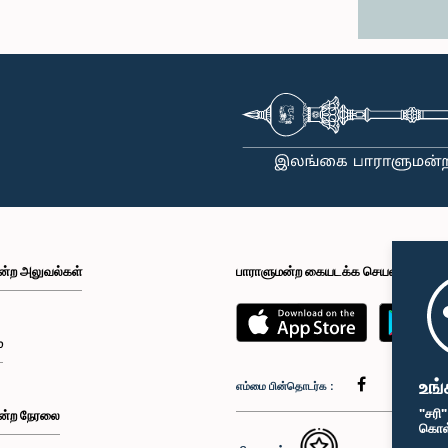
ன்ற அலுவல்கள்
பாராளுமன்ற கையடக்க செயலி
்
உங்
எம்மை பின்தொடர்க :
"சரி
ன்ற நேரலை
கொள்க