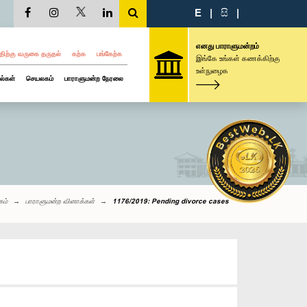
E
|
සි
|
எனது பாராளுமன்றம்
திற்கு வருகை தருதல்
கற்க
பங்கேற்க
இங்கே உங்கள் கணக்கிற்கு
உள்நுழைக
ல்கள்
செயலகம்
பாராளுமன்ற நேரலை
கம்
பாராளுமன்ற வினாக்கள்
1176/2019: Pending divorce cases