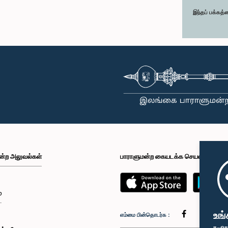
இந்தப் பக்கத்
ன்ற அலுவல்கள்
பாராளுமன்ற கையடக்க செயலி
்
உங்
எம்மை பின்தொடர்க :