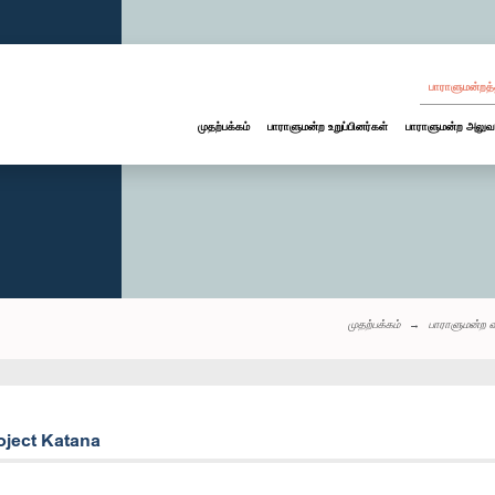
பாராளுமன்றத்
முதற்பக்கம்
பாராளுமன்ற உறுப்பினர்கள்
பாராளுமன்ற அலுவ
முதற்பக்கம்
பாராளுமன்ற 
oject Katana