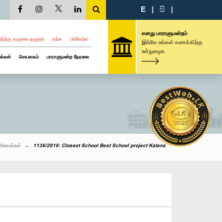
E
|
සි
|
எனது பாராளுமன்றம்
திற்கு வருகை தருதல்
கற்க
பங்கேற்க
இங்கே உங்கள் கணக்கிற்கு
உள்நுழைக
ல்கள்
செயலகம்
பாராளுமன்ற நேரலை
வினாக்கள்
1136/2019: Closest School Best School project Katana