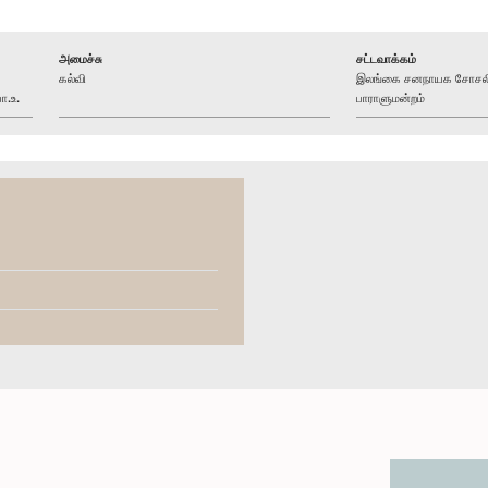
அமைச்சு
சட்டவாக்கம்
கல்வி
இலங்கை சனநாயக சோசலிசக
ா.உ.
பாராளுமன்றம்