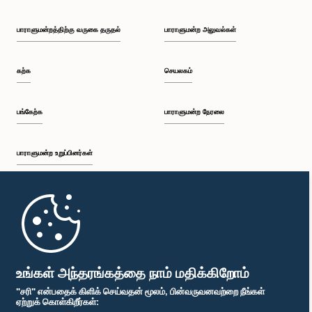
பாராளுமன்றத்திற்கு வருகை தருதல்
பாராளுமன்ற அலுவல்கள்
கற்க
செயலகம்
பங்கேற்க
பாராளுமன்ற நேரலை
பாராளுமன்ற உறுப்பினர்கள்
முதற்பக்கம்
பாராளுமன்ற கையடக்க செயலி
உங்கள் அந்தரங்கத்தை நாம் மதிக்கிறோம்
"சரி" என்பதைக் கிளிக் செய்வதன் மூலம், பின்வருவனவற்றை நீங்கள்
ஏற்றுக் கொள்கிறீர்கள்: