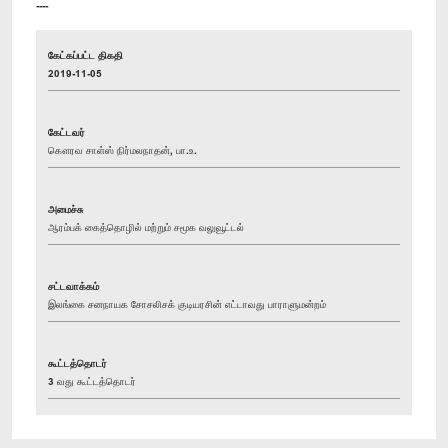
----
கேட்கப்பட்ட திகதி
2019-11-05
கேட்டவர்
கௌரவ சாள்ஸ் நிர்மலநாதன், பா.உ.
அமைச்சு
ஆரம்பக் கைத்தொழில் மற்றும் சமூக வலுவூட்டல்
சட்டவாக்கம்
இலங்கை சனநாயக சோசலிசக் குடியரசின் எட்டாவது பாராளுமன்றம்
கூட்டத்தொடர்
3 வது கூட்டத்தொடர்