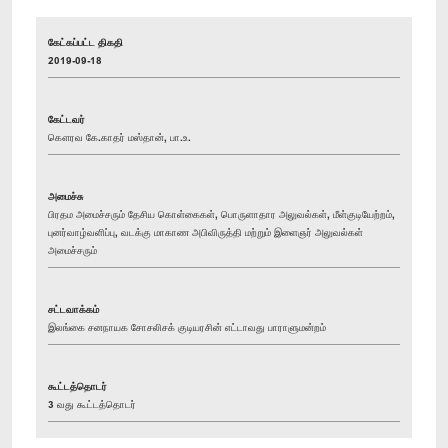
கேட்கப்பட்ட திகதி
2019-09-18
கேட்டவர்
கௌரவ கே.காதர் மஸ்தான், பா.உ.
அமைச்சு
பிரதம அமைச்சரும் தேசிய கொள்கைகள், பொருளாதார அலுவல்கள், மீள்குடியேற்றம்,
புனர்வாழ்வளிப்பு, வடக்கு மாகாண அபிவிருத்தி மற்றும் இளைஞர் அலுவல்கள்
அமைச்சரும்
சட்டவாக்கம்
இலங்கை சனநாயக சோசலிசக் குடியரசின் எட்டாவது பாராளுமன்றம்
கூட்டத்தொடர்
3 வது கூட்டத்தொடர்