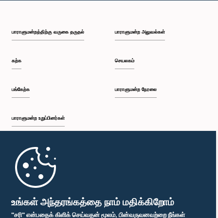
பாராளுமன்றத்திற்கு வருகை தருதல்
பாராளுமன்ற அலுவல்கள்
கற்க
செயலகம்
பங்கேற்க
பாராளுமன்ற நேரலை
பாராளுமன்ற உறுப்பினர்கள்
முதற்பக்கம்
பாராளுமன்ற கையடக்க செயலி
உங்கள் அந்தரங்கத்தை நாம் மதிக்கிறோம்
"சரி" என்பதைக் கிளிக் செய்வதன் மூலம், பின்வருவனவற்றை நீங்கள்