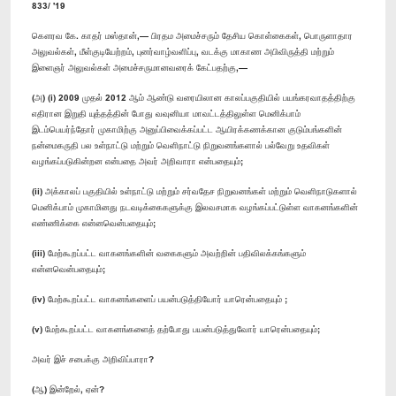
833/ '19
கௌரவ கே. காதர் மஸ்தான்,— பிரதம அமைச்சரும் தேசிய கொள்கைகள், பொருளாதார
அலுவல்கள், மீள்குடியேற்றம், புனர்வாழ்வளிப்பு, வடக்கு மாகாண அபிவிருத்தி மற்றும்
இளைஞர் அலுவல்கள் அமைச்சருமானவரைக் கேட்பதற்கு,—
(அ) (i) 2009 முதல் 2012 ஆம் ஆண்டு வரையிலான காலப்பகுதியில் பயங்கரவாதத்திற்கு
எதிரான இறுதி யுத்தத்தின் போது வவுனியா மாவட்டத்திலுள்ள மெனிக்பாம்
இடம்பெயர்ந்தோர் முகாமிற்கு அனுப்பிவைக்கப்பட்ட ஆயிரக்கணக்கான குடும்பங்களின்
நன்மைகருதி பல உள்நாட்டு மற்றும் வெளிநாட்டு நிறுவனங்களால் பல்வேறு உதவிகள்
வழங்கப்படுகின்றன என்பதை அவர் அறிவாரா என்பதையும்;
(ii) அக்காலப் பகுதியில் உள்நாட்டு மற்றும் சர்வதேச நிறுவனங்கள் மற்றும் வெளிநாடுகளால்
மெனிக்பாம் முகாமினது நடவடிக்கைகளுக்கு இலவசமாக வழங்கப்பட்டுள்ள வாகனங்களின்
எண்ணிக்கை என்னவென்பதையும்;
(iii) மேற்கூறப்பட்ட வாகனங்களின் வகைகளும் அவற்றின் பதிவிலக்கங்களும்
என்னவென்பதையும்;
(iv) மேற்கூறப்பட்ட வாகனங்களைப் பயன்படுத்தியோர் யாரென்பதையும் ;
(v) மேற்கூறப்பட்ட வாகனங்களைத் தற்போது பயன்படுத்துவோர் யாரென்பதையும்;
அவர் இச் சபைக்கு அறிவிப்பாரா?
(ஆ) இன்றேல், ஏன்?