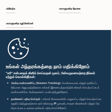
பங்கேற்க
பாராளுமன்ற நேரலை
பாராளுமன்ற உறுப்பினர்கள்
முதற்பக்கம்
பாராளுமன்ற கையடக்க செயலி
உங்கள் அந்தரங்கத்தை நாம் மதிக்கிறோம்
"சரி" என்பதைக் கிளிக் செய்வதன் மூலம், பின்வருவனவற்றை நீங்கள்
ஏற்றுக் கொள்கிறீர்கள்:
அமர்வு கண்காணிப்பு (Session Tracking):
மென்மையான மற்றும் தனிப்பட்ட
ரீதியான அனுபவத்திற்காக எங்கள் இணையத்தளத்தில் உங்கள் செயற்பாட்டைக்
எம்மை பின்தொடர்க :
கண்காணிக்க அமர்வுகளைப் பயன்படுத்துகிறோம்.
தரவினைப் பதிவு செய்தல் :
எங்கள் சேவைகளின் பாதுகாப்பு மற்றும் செயற்பாட்டை
விருதுகள்
உறுதிப்படுத்துவதற்காக நாம் உங்களது IP முகவரி, சாதன விவரங்கள் மற்றும் பிற
தொடர்புடைய தரவை நாங்கள் பதிவு செய்கிறோம்.