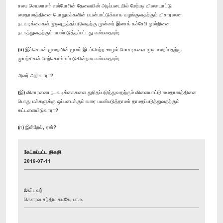
சபை செயலாளர் என்போரின் தேவையின் அடிப்படையில் மேற்படி விளையாட்டு
மைதானத்தினை பொதுமக்களின் பயன்பாட்டுக்காக வழங்குவதற்கும் விசாரணை
நடவடிக்கைகள் முடிவுறுத்தப்படுவதற்கு முன்னர் இசைக் கச்சேரி ஒன்றினை
நடாத்துவதற்கும் பயன்படுத்தப்பட்டது என்பதையும்;
(ii) இச்செயன் முறையின் மூலம் இடம்பெற்ற ஊழல் மோசடிகளை மூடி மறைப்பதற்கு
முயற்சிகள் மேற்கொள்ளப்படுகின்றன என்பதையும்;
அவர் அறிவாரா?
(இ) விசாரணை நடவடிக்கைகளை துரிதப்படுத்துவதற்கும் விளையாட்டு மைதானத்தினை
பொது மக்களுக்கு ஒப்படைக்கும் வரை பயன்படுத்தாமல் தாமதப்படுத்துவதற்கும்
கட்டளையிடுவாரா?
(ஈ) இன்றேல், ஏன்?
கேட்கப்பட்ட திகதி
2019-07-11
கேட்டவர்
கௌரவ சந்திம கமகே, பா.உ.