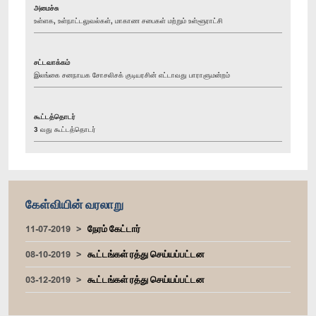
அமைச்சு
உள்ளக, உள்நாட்டலுவல்கள், மாகாண சபைகள் மற்றும் உள்ளூராட்சி
சட்டவாக்கம்
இலங்கை சனநாயக சோசலிசக் குடியரசின் எட்டாவது பாராளுமன்றம்
கூட்டத்தொடர்
3 வது கூட்டத்தொடர்
கேள்வியின் வரலாறு
11-07-2019
நேரம் கேட்டார்
08-10-2019
கூட்டங்கள் ரத்து செய்யப்பட்டன
03-12-2019
கூட்டங்கள் ரத்து செய்யப்பட்டன