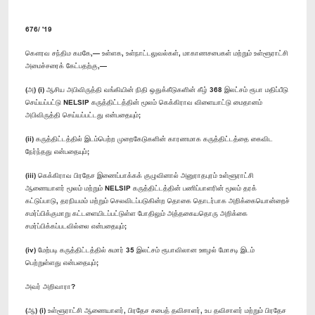
676/ '19
கௌரவ சந்திம கமகே,— உள்ளக, உள்நாட்டலுவல்கள், மாகாணசபைகள் மற்றும் உள்ளூராட்சி
அமைச்சரைக் கேட்பதற்கு,—
(அ) (i) ஆசிய அபிவிருத்தி வங்கியின் நிதி ஒதுக்கீடுகளின் கீழ் 368 இலட்சம் ரூபா மதிப்பீடு
செய்யப்பட்டு NELSIP கருத்திட்டத்தின் மூலம் கெக்கிராவ விளையாட்டு மைதானம்
அபிவிருத்தி செய்யப்பட்டது என்பதையும்;
(ii) கருத்திட்டத்தில் இடம்பெற்ற முறைகேடுகளின் காரணமாக கருத்திட்டத்தை கைவிட
நேர்ந்தது என்பதையும்;
(iii) கெக்கிராவ பிரதேச இணைப்பாக்கக் குழுவினால் அனுராதபுரம் உள்ளூராட்சி
ஆணையாளர் மூலம் மற்றும் NELSIP கருத்திட்டத்தின் பணிப்பாளரின் மூலம் தரக்
கட்டுப்பாடு, தரநியமம் மற்றும் செலவிடப்படுகின்ற தொகை தொடர்பாக அறிக்கையொன்றைச்
சமர்ப்பிக்குமாறு கட்டளையிடப்பட்டுள்ள போதிலும் அத்தகையதொரு அறிக்கை
சமர்ப்பிக்கப்படவில்லை என்பதையும்;
(iv) மேற்படி கருத்திட்டத்தில் சுமார் 35 இலட்சம் ரூபாவிலான ஊழல் மோசடி இடம்
பெற்றுள்ளது என்பதையும்;
அவர் அறிவாரா?
(ஆ) (i) உள்ளூராட்சி ஆணையாளர், பிரதேச சபைத் தவிசாளர், உப தவிசாளர் மற்றும் பிரதேச