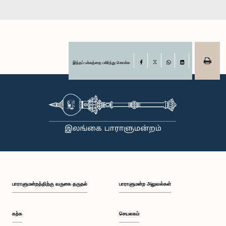
இந்தப் பக்கத்தை பகிர்ந்து கொள்க
Facebook
X
WhatsApp
LinkedIn
பாராளுமன்றத்திற்கு வருகை தருதல்
பாராளுமன்ற அலுவல்கள்
கற்க
செயலகம்