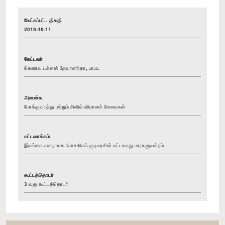
கேட்கப்பட்ட திகதி
2019-10-11
கேட்டவர்
கௌரவ டக்ளஸ் தேவானந்தா, பா.உ.
அமைச்சு
போக்குவரத்து மற்றும் சிவில் விமானச் சேவைகள்
சட்டவாக்கம்
இலங்கை சனநாயக சோசலிசக் குடியரசின் எட்டாவது பாராளுமன்றம்
கூட்டத்தொடர்
3 வது கூட்டத்தொடர்