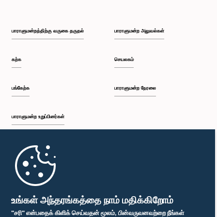
பாராளுமன்றத்திற்கு வருகை தருதல்
பாராளுமன்ற அலுவல்கள்
கற்க
செயலகம்
பங்கேற்க
பாராளுமன்ற நேரலை
பாராளுமன்ற உறுப்பினர்கள்
முதற்பக்கம்
பாராளுமன்ற கையடக்க செயலி
உங்கள் அந்தரங்கத்தை நாம் மதிக்கிறோம்
"சரி" என்பதைக் கிளிக் செய்வதன் மூலம், பின்வருவனவற்றை நீங்கள்