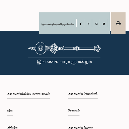
இந்தப் பக்கத்தை பகிர்ந்து கொள்க
Facebook
X
WhatsApp
LinkedIn
பாராளுமன்றத்திற்கு வருகை தருதல்
பாராளுமன்ற அலுவல்கள்
கற்க
செயலகம்
பங்கேற்க
பாராளுமன்ற நேரலை