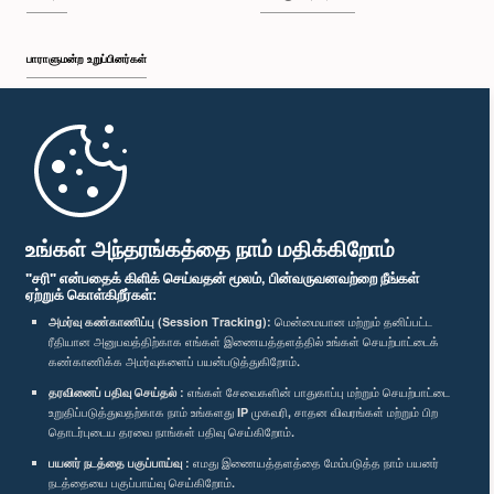
பாராளுமன்ற உறுப்பினர்கள்
முதற்பக்கம்
பாராளுமன்ற கையடக்க செயலி
உங்கள் அந்தரங்கத்தை நாம் மதிக்கிறோம்
"சரி" என்பதைக் கிளிக் செய்வதன் மூலம், பின்வருவனவற்றை நீங்கள்
ஏற்றுக் கொள்கிறீர்கள்:
அமர்வு கண்காணிப்பு (Session Tracking):
மென்மையான மற்றும் தனிப்பட்ட
ரீதியான அனுபவத்திற்காக எங்கள் இணையத்தளத்தில் உங்கள் செயற்பாட்டைக்
எம்மை பின்தொடர்க :
கண்காணிக்க அமர்வுகளைப் பயன்படுத்துகிறோம்.
தரவினைப் பதிவு செய்தல் :
எங்கள் சேவைகளின் பாதுகாப்பு மற்றும் செயற்பாட்டை
விருதுகள்
உறுதிப்படுத்துவதற்காக நாம் உங்களது IP முகவரி, சாதன விவரங்கள் மற்றும் பிற
தொடர்புடைய தரவை நாங்கள் பதிவு செய்கிறோம்.
பயனர் நடத்தை பகுப்பாய்வு :
எமது இணையத்தளத்தை மேம்படுத்த நாம் பயனர்
தனியுரிமைக் கொள்கை
நடத்தையை பகுப்பாய்வு செய்கிறோம்.