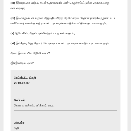
(iii) இற்றைவரை மேற்படி கடன் தொகையில் மீளச் செலுத்தப்பட்டுள்ள தொகை யாது
என்பதையும்;
(iv) இவ்வாறு கடன் வழங்க அனுமதியளித்த அப்போதைய பிரதான நிறைவேற்றுனர் உட்பட
பணிப்பாளர் சபைக்கு எதிராக சட்ட நடவடிக்கை எடுக்கப்பட்டுள்ளதா என்பதையும்;
(v) ஆமெனின், அதன் முன்னேற்றம் யாது என்பதையும்;
(vi) இன்றேல், அது தொடர்பில் முறையான சட்ட நடவடிக்கை எடுப்பாரா என்பதையும்;
அவர் இச்சபையில் அறிவிப்பாரா?
(இ) இன்றேல், ஏன்?
கேட்கப்பட்ட திகதி
2019-06-07
கேட்டவர்
கௌரவ எஸ்.எம். மரிக்கார், பா.உ.
அமைச்சு
நிதி