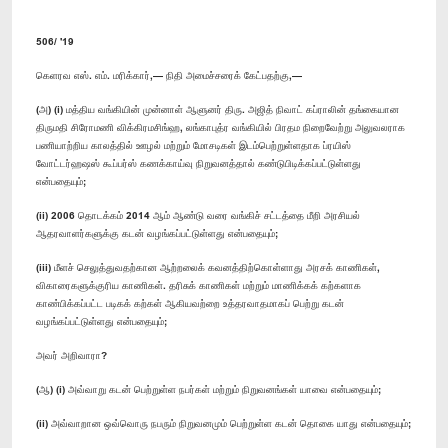
506/ '19
கெளரவ எஸ். எம். மரிக்கார்,— நிதி அமைச்சரைக் கேட்பதற்கு,—
(அ) (i) மத்திய வங்கியின் முன்னாள் ஆளுனர் திரு. அஜித் நிவாட் கப்ராலின் தங்கையான
திருமதி சிரோமணி விக்கிரமசிங்ஹ, லங்காபுத்ர வங்கியில் பிரதம நிறைவேற்று அலுவலராக
பணியாற்றிய காலத்தில் ஊழல் மற்றும் மோசடிகள் இடம்பெற்றுள்ளதாக ப்ரயிஸ்
வோட்டர்ஹஷஸ் கூப்பர்ஸ் கணக்காய்வு நிறுவனத்தால் கண்டுபிடிக்கப்பட்டுள்ளது
என்பதையும்;
(ii) 2006 தொடக்கம் 2014 ஆம் ஆண்டு வரை வங்கிச் சட்டத்தை மீறி அரசியல்
ஆதரவாளர்களுக்கு கடன் வழங்கப்பட்டுள்ளது என்பதையும்;
(iii) மீளச் செலுத்துவதற்கான ஆற்றலைக் கவனத்திற்கொள்ளாது அரசக் காணிகள்,
விகாரைகளுக்குரிய காணிகள். தரிசுக் காணிகள் மற்றும் மாணிக்கக் கற்களாக
காண்பிக்கப்பட்ட படிகக் கற்கள் ஆகியவற்றை உத்தரவாதமாகப் பெற்று கடன்
வழங்கப்பட்டுள்ளது என்பதையும்;
அவர் அறிவாரா?
(ஆ) (i) அவ்வாறு கடன் பெற்றுள்ள நபர்கள் மற்றும் நிறுவனங்கள் யாவை என்பதையும்;
(ii) அவ்வாறான ஒவ்வொரு நபரும் நிறுவனமும் பெற்றுள்ள கடன் தொகை யாது என்பதையும்;