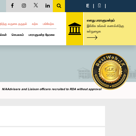
E
|
සි
|
எனது பாராளுமன்றம்
திற்கு வருகை தருதல்
கற்க
பங்கேற்க
இங்கே உங்கள் கணக்கிற்கு
உள்நுழைக
ல்கள்
செயலகம்
பாராளுமன்ற நேரலை
N/AAdvisers and Liaison officers recruited to RDA without approval