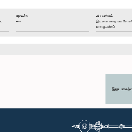
அமைச்சு
சட்டவாக்கம்
உ.
----
இலங்கை சனநாயக சோசலிசக
பாராளுமன்றம்
இந்தப் பக்கத்