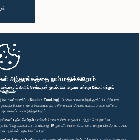
கள் அந்தரங்கத்தை நாம் மதிக்கிறோம்
" என்பதைக் கிளிக் செய்வதன் மூலம், பின்வருவனவற்றை நீங்கள் ஏற்றுக்
ிறீர்கள்:
மர்வு கண்காணிப்பு (Session Tracking):
மென்மையான மற்றும் தனிப்பட்ட ரீதியான
னுபவத்திற்காக எங்கள் இணையத்தளத்தில் உங்கள் செயற்பாட்டைக் கண்காணிக்க
மர்வுகளைப் பயன்படுத்துகிறோம்.
ரவினைப் பதிவு செய்தல் :
எங்கள் சேவைகளின் பாதுகாப்பு மற்றும் செயற்பாட்டை
றுதிப்படுத்துவதற்காக நாம் உங்களது IP முகவரி, சாதன விவரங்கள் மற்றும் பிற தொடர்புடைய
ரவை நாங்கள் பதிவு செய்கிறோம்.
யனர் நடத்தை பகுப்பாய்வு :
எமது இணையத்தளத்தை மேம்படுத்த நாம் பயனர் நடத்தையை