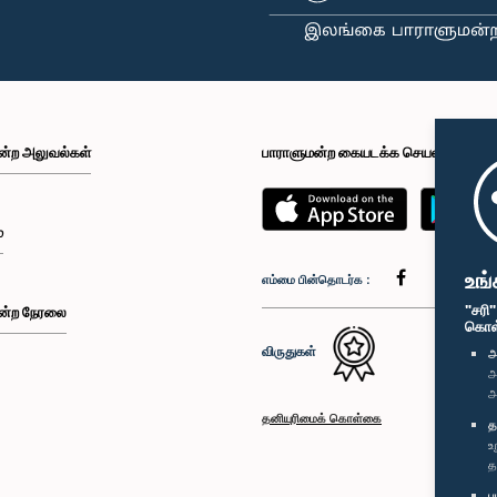
ன்ற அலுவல்கள்
பாராளுமன்ற கையடக்க செயலி
்
உங்
எம்மை பின்தொடர்க :
"சரி
ன்ற நேரலை
கொள்க
விருதுகள்
அ
அ
அ
தனியுரிமைக் கொள்கை
த
உ
த
ப