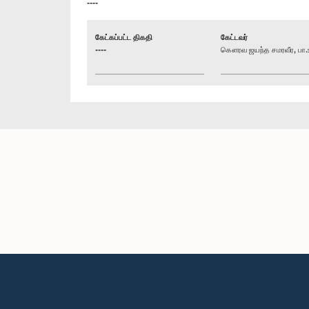
----
கேட்கப்பட்ட திகதி
கேட்டவர்
----
கௌரவ ஜயந்த சமரவீர, பா.