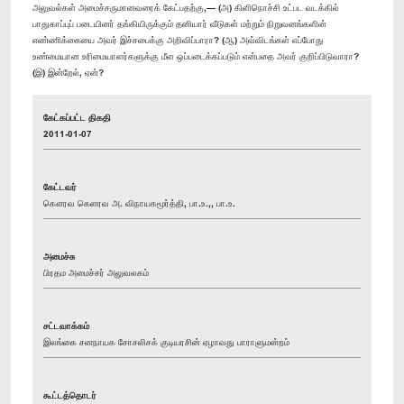
அலுவல்கள் அமைச்சருமானவரைக் கேட்பதற்கு,— (அ) கிளிநொச்சி உட்பட வடக்கில்
பாதுகாப்புப் படையினர் தங்கியிருக்கும் தனியார் வீடுகள் மற்றும் நிறுவனங்களின்
எண்ணிக்கையை அவர் இச்சபைக்கு அறிவிப்பாரா? (ஆ) அவ்விடங்கள் எப்போது
உண்மையான உரிமையாளர்களுக்கு மீள ஒப்படைக்கப்படும் என்பதை அவர் குறிப்பிடுவாரா?
(இ) இன்றேல், ஏன்?
கேட்கப்பட்ட திகதி
2011-01-07
கேட்டவர்
கௌரவ கெளரவ அ. விநாயகமூர்த்தி, பா.உ.,, பா.உ.
அமைச்சு
பிரதம அமைச்சர் அலுவலகம்
சட்டவாக்கம்
இலங்கை சனநாயக சோசலிசக் குடியரசின் ஏழாவது பாராளுமன்றம்
கூட்டத்தொடர்