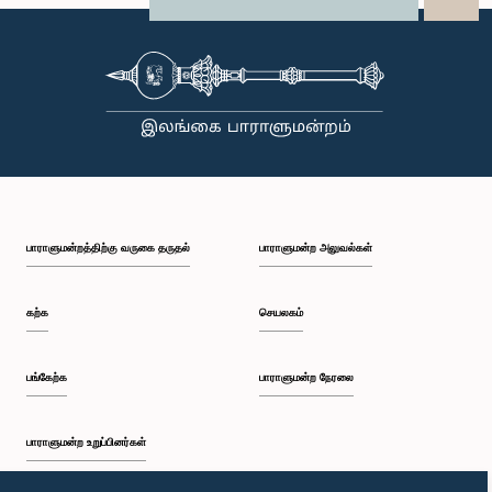
X
பாராளுமன்றத்திற்கு வருகை தருதல்
பாராளுமன்ற அலுவல்கள்
கற்க
செயலகம்
பங்கேற்க
பாராளுமன்ற நேரலை
பாராளுமன்ற உறுப்பினர்கள்