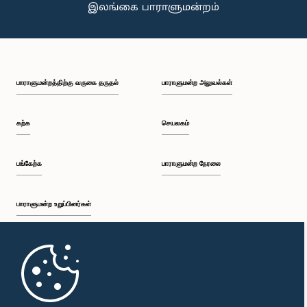
பாராளுமன்றத்திற்கு வருகை தருதல்
பாராளுமன்ற அலுவல்கள்
கற்க
செயலகம்
பங்கேற்க
பாராளுமன்ற நேரலை
பாராளுமன்ற உறுப்பினர்கள்
முதற்பக்கம்
பாராளுமன்ற கையடக்க செயலி