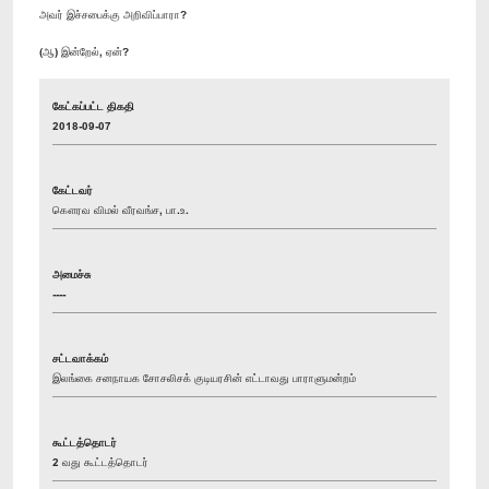
அவர் இச்சபைக்கு அறிவிப்பாரா?
(ஆ) இன்றேல், ஏன்?
கேட்கப்பட்ட திகதி
2018-09-07
கேட்டவர்
கௌரவ விமல் வீரவங்ச, பா.உ.
அமைச்சு
----
சட்டவாக்கம்
இலங்கை சனநாயக சோசலிசக் குடியரசின் எட்டாவது பாராளுமன்றம்
கூட்டத்தொடர்
2 வது கூட்டத்தொடர்