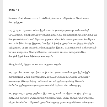
1126/ '18
கெளரவ விமல் வீரவன்ச,— உயர் கல்வி மற்றும் கலாசார அலுவல்கள் அமைச்சரைக்
கேட்பதற்கு,—
(அ) (i) தேசிய ஆவணக் காப்பகத்தின் சகல பிரதான பிரிவுகளையும் கண்காணிப்புச்
செய்வதானது, அதன் பணிப்பாளர் நாயகம், பதவிநிலை அலுவர்கள் மற்றும் அது தொடர்பில்
பொறுப்புவாய்ந்த பட்டதாரி அலுவலர் ஒருவரை உள்ளடக்கியதான, முறையான பொறிமுறை
ஊடாக மேற்கொள்வது, இதுவரை பின்பற்றப்பட்டு வந்த முறையியலாக இருந்த போதிலும்,
அம்முறையை மாற்றி ஆவணக் காப்பகத்திலுள்ள இரகசிய ஆவணங்களைக் கண்காணிப்புச்
செய்யும் பொறுப்பை, அதன் தற்போதைய பணிப்பாளர் நாயகம், தமக்கு மாத்திரம்
பொறுப்பேற்றுக் கொண்டுள்ளாரா என்பதையும்;
(ii) ஆமெனில், அதற்கான காரணம் யாது என்பதையும்;
(iii) அரசாங்க சேவை தொடர்பிலான இரகசிய ஆவணங்களைப் பாதுகாத்தல் மற்றும்
கண்காணிப்புச் செய்வது பற்றிய எந்தவொரு முன் அனுபவமும் அல்லது தொழில்சார்
தகைமையும் இல்லாத மேற்படி பணிப்பாளர் நாயகம் குறித்த பதவிக்கு நியமனம்
செய்யப்பட்டிருப்பது எவ்வாறான தகைமைகளின் அடிப்படையில் என்பதையும்;
(iv) நிறுவன நடைமுறை, குறிப்பாக இரகசிய ஆவணங்கள் பற்றிய பொறுப்பு அவ்வாறு
தனியொரு நபரினால் பொறுப்பேற்றுக் கொள்ளப்படுவது பற்றிய அபாயகரமான தீர்மானம்,
ஏற்றுக் கொள்ளப்பட்ட நிறுவனச் முறையியல்களுக்கு முரணானது அல்லவா என்பதையும்;