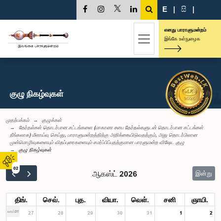
E
|
සි
|
எனது பாராளுமன்றம்
இங்கே உள்நுழைக
குழு நிகழ்வுகள்
முதற்பக்கம்
குழுக்கள்
தேர்தல்கள் தொடர்பான சட்டங்களை (மாகாண சபை தேர்தல்களுடன் தொடர்பான சட்டங்கள்
நீங்கலாக) மீளாய்வு செய்து, பாராளுமன்றத்திற்கு அறிக்கையிடுவதற்கும், அது தொடர்பிலான
முன்மொழிவுகளையும் விதப்புரைகளையும் சமர்ப்பிப்பதற்குமான பாரளுமன்ற விஷேட குழு
குழு நிகழ்வுகள்
02
ஆகஸ்ட் 2026
இன்று
திங்.
செவ்.
புத.
வியா.
வெள்.
சனி
ஞாயி.
வாரம்31
27
28
29
30
31
1
2