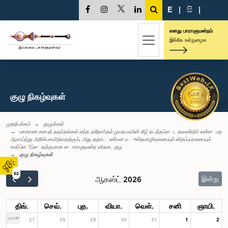
E
|
සි
|
எனது பாராளுமன்றம்
இங்கே உள்நுழைக
குழு நிகழ்வுகள்
முதற்பக்கம்
குழுக்கள்
மாகாண சபைத் ததர்தல்கள் எந்த ததாோ்தல் முபறபமயின் கீழ் நடத்தப்ைட தவண்டும் என்ைபத
ஆராய்ந்து அறிக்பகயிடுவதற்கும், அது ததாடர்ைான ம ுன்தமாழிவுகபையும் விதப்புபரகபையும்
சமர்ப்ைிப்ைதற்குமான ைாராளுமன்ற விதசட குழ
குழு நிகழ்வுகள்
02
ஆகஸ்ட் 2026
இன்று
திங்.
செவ்.
புத.
வியா.
வெள்.
சனி
ஞாயி.
வாரம்31
27
28
29
30
31
1
2