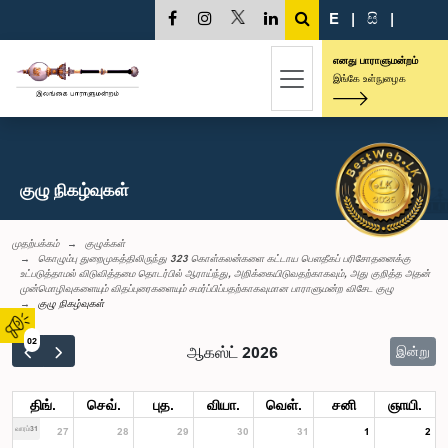
E
|
සි
|
எனது பாராளுமன்றம்
இங்கே உள்நுழைக
குழு நிகழ்வுகள்
முதற்பக்கம்
குழுக்கள்
கொழும்பு துறைமுகத்திலிருந்து 323 கொள்கலன்களை கட்டாய பௌதீகப் பரிசோதனைக்கு
உட்படுத்தாமல் விடுவித்தமை தொடர்பில் ஆராய்ந்து, அறிக்கையிடுவதற்காகவும், அது குறித்த அதன்
முன்மொழிவுகளையும் விதப்புரைகளையும் சமர்ப்பிப்பதற்காகவுமான பாராளுமன்ற விசேட குழு
குழு நிகழ்வுகள்
02
ஆகஸ்ட் 2026
இன்று
திங்.
செவ்.
புத.
வியா.
வெள்.
சனி
ஞாயி.
வாரம்31
27
28
29
30
31
1
2