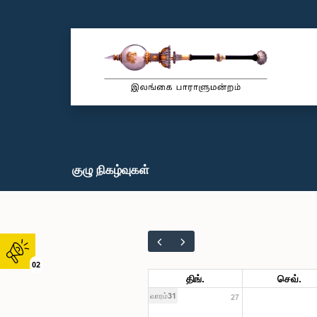
குழு நிகழ்வுகள்
02
திங்.
செவ்.
வாரம்31
27