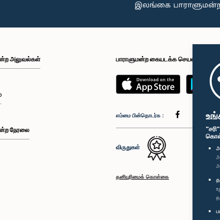
ன்ற அலுவல்கள்
பாராளுமன்ற கையடக்க செயலி
்
உங்
எம்மை பின்தொடர்க :
"சரி
ன்ற நேரலை
கொள்க
விருதுகள்
அ
அ
அ
தனியுரிமைக் கொள்கை
த
உ
த
ப
ப