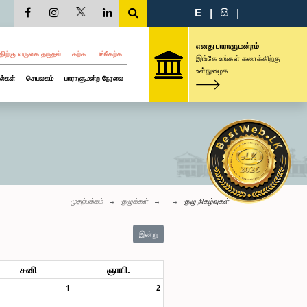
E
|
සි
|
எனது பாராளுமன்றம்
திற்கு வருகை தருதல்
கற்க
பங்கேற்க
இங்கே உங்கள் கணக்கிற்கு
உள்நுழைக
ல்கள்
செயலகம்
பாராளுமன்ற நேரலை
முதற்பக்கம்
குழுக்கள்
குழு நிகழ்வுகள்
இன்று
சனி
ஞாயி.
1
2