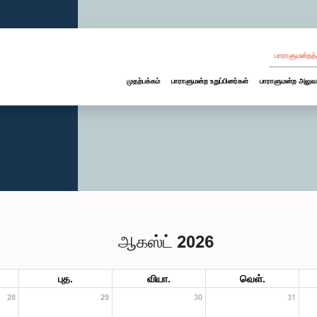
பாராளுமன்றத்
முதற்பக்கம்
பாராளுமன்ற உறுப்பினர்கள்
பாராளுமன்ற அலுவ
ஆகஸ்ட் 2026
புத.
வியா.
வெள்.
28
29
30
31