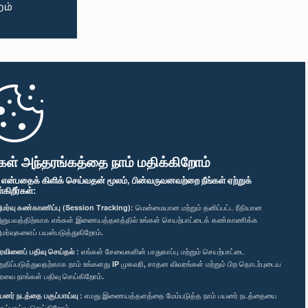
கள் அந்தரங்கத்தை நாம் மதிக்கிறோம்
" என்பதைக் கிளிக் செய்வதன் மூலம், பின்வருவனவற்றை நீங்கள் ஏற்றுக்
ிறீர்கள்:
மர்வு கண்காணிப்பு (Session Tracking):
மென்மையான மற்றும் தனிப்பட்ட ரீதியான
னுபவத்திற்காக எங்கள் இணையத்தளத்தில் உங்கள் செயற்பாட்டைக் கண்காணிக்க
மர்வுகளைப் பயன்படுத்துகிறோம்.
ரவினைப் பதிவு செய்தல் :
எங்கள் சேவைகளின் பாதுகாப்பு மற்றும் செயற்பாட்டை
றுதிப்படுத்துவதற்காக நாம் உங்களது IP முகவரி, சாதன விவரங்கள் மற்றும் பிற தொடர்புடைய
ரவை நாங்கள் பதிவு செய்கிறோம்.
யனர் நடத்தை பகுப்பாய்வு :
எமது இணையத்தளத்தை மேம்படுத்த நாம் பயனர் நடத்தையை
குப்பாய்வு செய்கிறோம்.