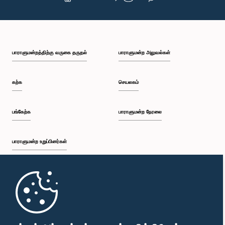
பாராளுமன்றத்திற்கு வருகை தருதல்
பாராளுமன்ற அலுவல்கள்
கற்க
செயலகம்
பங்கேற்க
பாராளுமன்ற நேரலை
பாராளுமன்ற உறுப்பினர்கள்
முதற்பக்கம்
பாராளுமன்ற கையடக்க செயலி