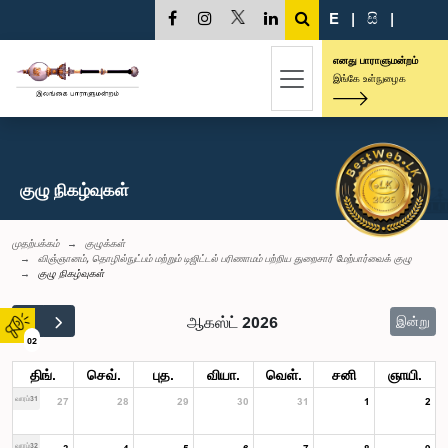
E
|
සි
|
எனது பாராளுமன்றம்
இங்கே உள்நுழைக
குழு நிகழ்வுகள்
முதற்பக்கம்
குழுக்கள்
விஞ்ஞானம், தொழில்நுட்பம் மற்றும் டிஜிட்டல் பரிணாமம் பற்றிய துறைசார் மேற்பார்வைக் குழு
குழு நிகழ்வுகள்
ஆகஸ்ட் 2026
இன்று
02
திங்.
செவ்.
புத.
வியா.
வெள்.
சனி
ஞாயி.
வாரம்31
27
28
29
30
31
1
2
வாரம்32