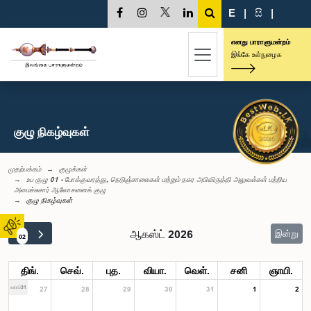
E
|
සි
|
எனது பாராளுமன்றம்
இங்கே உள்நுழைக
குழு நிகழ்வுகள்
முதற்பக்கம்
குழுக்கள்
உப குழு 01 - போக்குவரத்து, நெடுஞ்சாலைகள் மற்றும் நகர அபிவிருத்தி அலுவல்கள் பற்றிய
அமைச்சுசார் ஆலோசனைக் குழு
குழு நிகழ்வுகள்
ஆகஸ்ட் 2026
இன்று
02
திங்.
செவ்.
புத.
வியா.
வெள்.
சனி
ஞாயி.
வாரம்31
27
28
29
30
31
1
2