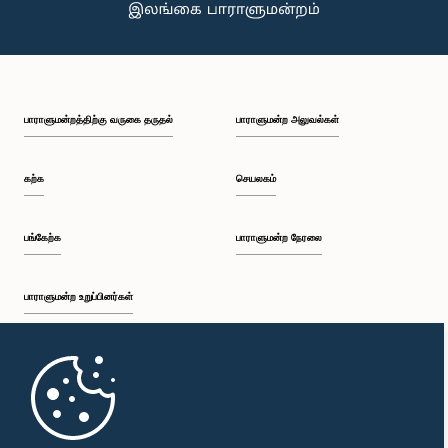
பாராளுமன்றத்திற்கு வருகை தருதல்
பாராளுமன்ற அலுவல்கள்
கற்க
செயலகம்
பங்கேற்க
பாராளுமன்ற நேரலை
பாராளுமன்ற உறுப்பினர்கள்
முதற்பக்கம்
பாராளுமன்ற கையடக்க செயலி