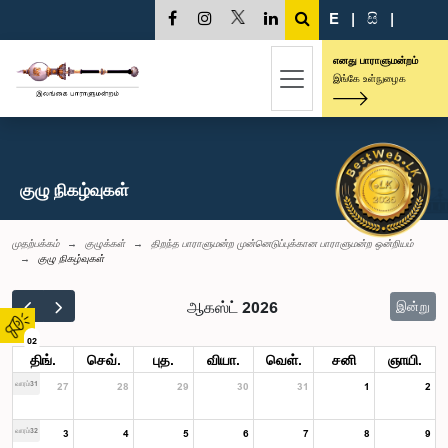
E
|
සි
|
எனது பாராளுமன்றம்
இங்கே உள்நுழைக
குழு நிகழ்வுகள்
முதற்பக்கம்
குழுக்கள்
திறந்த பாராளுமன்ற முன்னெடுப்புக்கான பாராளுமன்ற ஒன்றியம்
குழு நிகழ்வுகள்
ஆகஸ்ட் 2026
இன்று
02
திங்.
செவ்.
புத.
வியா.
வெள்.
சனி
ஞாயி.
வாரம்31
27
28
29
30
31
1
2
வாரம்32
3
4
5
6
7
8
9