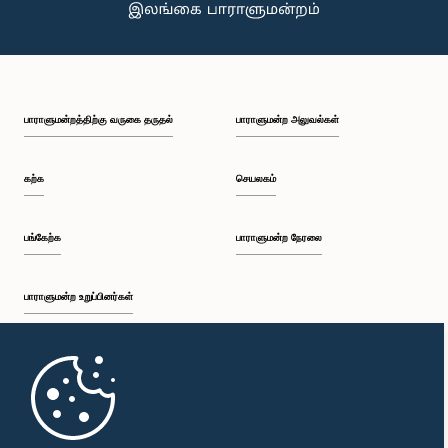
பாராளுமன்றத்திற்கு வருகை தருதல்
பாராளுமன்ற அலுவல்கள்
கற்க
செயலகம்
பங்கேற்க
பாராளுமன்ற நேரலை
பாராளுமன்ற உறுப்பினர்கள்
முதற்பக்கம்
பாராளுமன்ற கையடக்க செயலி