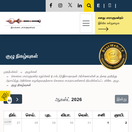
E
|
සි
|
எனது பாராளுமன்றம்
இங்கே உள்நுழைக
குழு நிகழ்வுகள்
முதற்பக்கம்
குழுக்கள்
கௌரவ பாராளுமன்ற உறுப்பினர் (டாக்டர்) இராமநாதன் அர்ச்சுனாவின் நடத்தை குறித்து
ஆராய்ந்து அறிக்கை வழங்குவதற்காக கௌரவ சபாநாயகரினால் நியமிக்கப்பட்ட விசேட குழு.
குழு நிகழ்வுகள்
ஆகஸ்ட் 2026
இன்று
02
திங்.
செவ்.
புத.
வியா.
வெள்.
சனி
ஞாயி.
வாரம்31
27
28
29
30
31
1
2