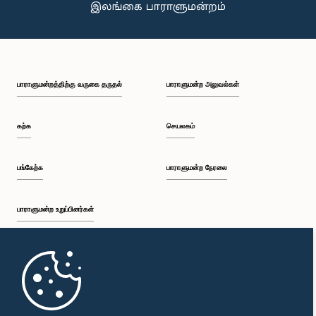
பாராளுமன்றத்திற்கு வருகை தருதல்
பாராளுமன்ற அலுவல்கள்
கற்க
செயலகம்
பங்கேற்க
பாராளுமன்ற நேரலை
பாராளுமன்ற உறுப்பினர்கள்
முதற்பக்கம்
பாராளுமன்ற கையடக்க செயலி