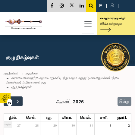
E
|
සි
|
எனது பாராளுமன்றம்
இங்கே உள்நுழைக
குழு நிகழ்வுகள்
முதற்பக்கம்
குழுக்கள்
கிராமிய அபிவிருத்தி, சமூகப் பாதுகாப்பு மற்றும் சமூக வலுவூட்டுகை அலுவல்கள் பற்றிய
அமைச்சுசார் ஆலோசனைக் குழு
குழு நிகழ்வுகள்
ஆகஸ்ட் 2026
இன்று
02
திங்.
செவ்.
புத.
வியா.
வெள்.
சனி
ஞாயி.
வாரம்31
27
28
29
30
31
1
2