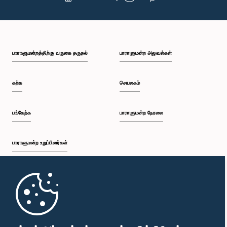
பாராளுமன்றத்திற்கு வருகை தருதல்
பாராளுமன்ற அலுவல்கள்
கற்க
செயலகம்
பங்கேற்க
பாராளுமன்ற நேரலை
பாராளுமன்ற உறுப்பினர்கள்
முதற்பக்கம்
பாராளுமன்ற கையடக்க செயலி