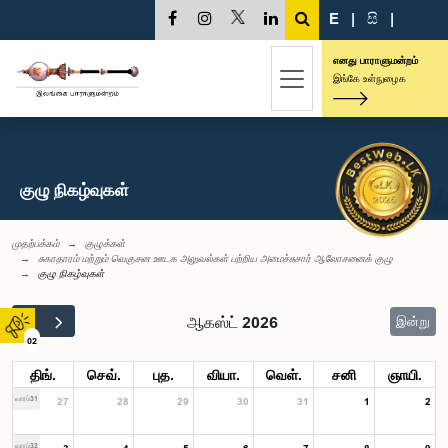
E
|
සි
|
எனது பாராளுமன்றம்
இங்கே உள்நுழைக
குழு நிகழ்வுகள்
முதற்பக்கம்
குழுக்கள்
சுகாதாரம் மற்றும் வெகுசன ஊடக அலுவல்கள் பற்றிய அமைச்சுசார் ஆலோசனைக் குழு
குழு நிகழ்வுகள்
ஆகஸ்ட் 2026
இன்று
02
திங்.
செவ்.
புத.
வியா.
வெள்.
சனி
ஞாயி.
வாரம்31
27
28
29
30
31
1
2
வாரம்32