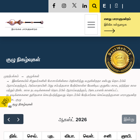
E
|
සි
|
எனது பாராளுமன்றம்
இங்கே உள்நுழைக
குழு நிகழ்வுகள்
முதற்பக்கம்
குழுக்கள்
இலங்கையில் சிறுவர்களின் போசாக்கின்மை அதிகரித்து வருகின்றதா என்பது தொடர்பில்
ஆராய்வதற்கும், அவ்வாறாயின் அது சம்பந்தமாக மேற்கொள்ள வேண்டிய குறுகிய கால, நடுத்தர கால
மற்றும் நீண்ட கால நடவடிக்கைகள் தொடர்பில் ஆராய்வதற்கும், அடையாளங் காணப்பட்ட
நடவடிக்கைகளை துரிதமாக செயற்படுத்துவது தொடர்பில் மேற்பார்வை செய்வதற்குமான பாராளுமன்ற
விசேட குழு
குழு நிகழ்வுகள்
02
ஆகஸ்ட் 2026
இன்று
திங்.
செவ்.
புத.
வியா.
வெள்.
சனி
ஞாயி.