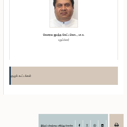
கௌரவ ஜயந்த கெட்டகொட, பா.உ.
உறுப்பினர்
குழுக் கூட்டங்கள்
கௌரவ சஞ்ஜீவ எதிரிமான்ன, பா.உ.
உறுப்பினர்
இந்தப் பக்கத்தை பகிர்ந்து கொள்க
Facebook