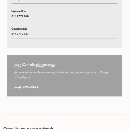
தொலைபேசி
0112777100
தொலைநகல்
0112777227
குழு செயலிழந்துள்ளது
இலங்கை சனநாயக சோசலிசக் குடியரசின் ஒன்பதாவது பாராளுமன்றம் | 3 வது
கூட்டத்தொடர்
திகதி: 2024-09-24
தொடர்புடைய தகவல்கள்