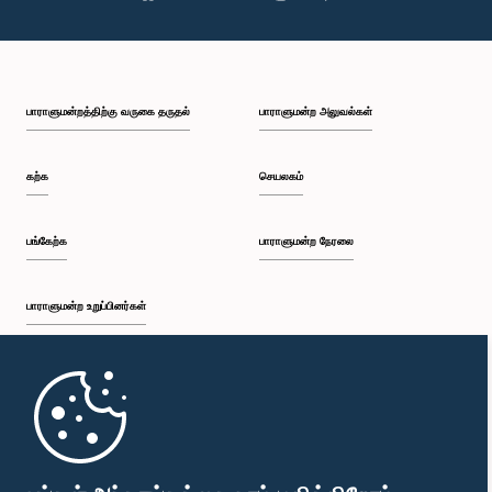
உறுப்பினர்
பாராளுமன்றத்திற்கு வருகை தருதல்
பாராளுமன்ற அலுவல்கள்
கற்க
செயலகம்
பங்கேற்க
பாராளுமன்ற நேரலை
கௌரவ ஜகத் சமரவிக்ரம, பா.உ.
பாராளுமன்ற உறுப்பினர்கள்
உறுப்பினர்
முதற்பக்கம்
பாராளுமன்ற கையடக்க செயலி