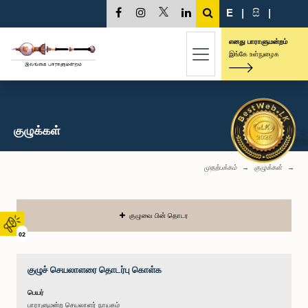
E
|
සි
|
எனது பாராளுமன்றம்
இங்கே உள்நுழைக
குழுக்கள்
முதற்பக்கம்
குழுக்கள்
குழுவை பின் தொடர
02
குழுச் செயலாளரை தொடர்பு கொள்க
பெயர்
பாராளுமன்ற செயலாளர் நாயகம்