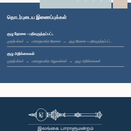
X
WhatsApp
LinkedIn
தொடர்புடைய இணைப்புக்கள்
குழு நேரலை - பதிவுருத்தப்பட்ட
முதற்பக்கம்
பாராளுமன்ற நேரலை
குழு நேரலை - பதிவுருத்தப்பட்ட
குழு அறிக்கைகள்
முதற்பக்கம்
பாராளுமன்ற அலுவல்கள்
குழு அறிக்கைகள்
கௌரவ நிபுண ரணவக, பா.உ.
உறுப்பினர்
கௌரவ லலித் வர்ண குமார, பா.உ.