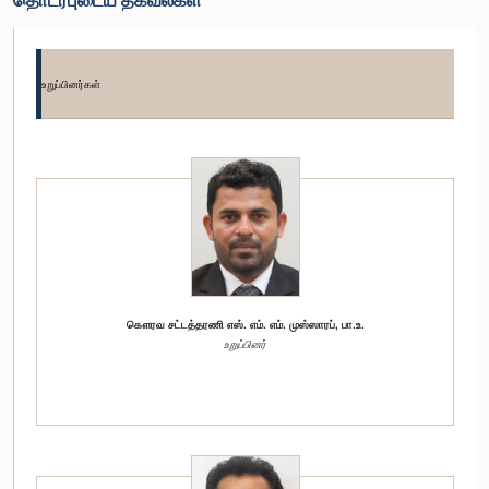
உறுப்பினர்கள்
கௌரவ சட்டத்தரணி எஸ். எம். எம். முஸ்ஸாரப், பா.உ.
உறுப்பினர்