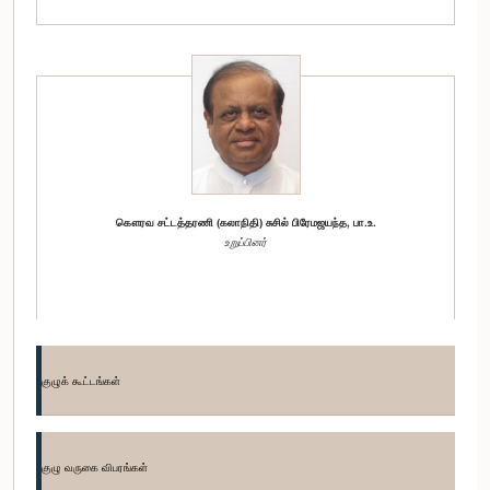
கௌரவ சட்டத்தரணி (கலாநிதி) சுசில் பிரேமஜயந்த, பா.உ.
உறுப்பினர்
குழுக் கூட்டங்கள்
குழு வருகை விபரங்கள்