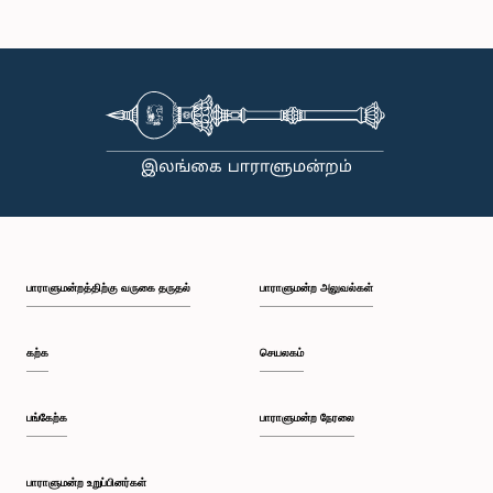
கௌரவ டக்ளஸ் தேவானந்தா, பா.உ.
உறுப்பினர்
பாராளுமன்றத்திற்கு வருகை தருதல்
பாராளுமன்ற அலுவல்கள்
கற்க
செயலகம்
பங்கேற்க
பாராளுமன்ற நேரலை
கௌரவ சட்டத்தரணி லக்ஷ்மன் கிரிஎல்ல, பா.உ.
உறுப்பினர்
பாராளுமன்ற உறுப்பினர்கள்