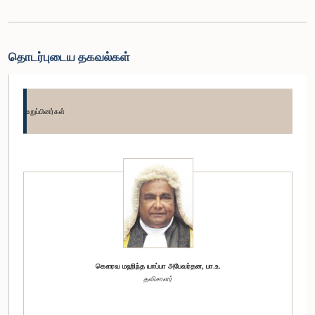
தொடர்புடைய தகவல்கள்
உறுப்பினர்கள்
கௌரவ மஹிந்த யாப்பா அபேவர்தன, பா.உ.
தவிசாளர்