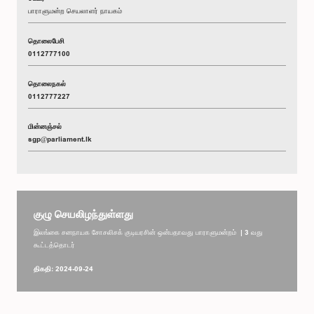
பாராளுமன்ற செயலாளர் நாயகம்
தொலைபேசி
0112777100
தொலைநகல்
0112777227
மின்னஞ்சல்
sgp@parliament.lk
குழு செயலிழந்துள்ளது
இலங்கை சனநாயக சோசலிசக் குடியரசின் ஒன்பதாவது பாராளுமன்றம் | 3 வது
கூட்டத்தொடர்
திகதி: 2024-09-24