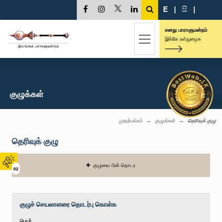
E
|
සි
|
எனது பாராளுமன்றம்
இங்கே உள்நுழைக
குழுக்கள்
முதற்பக்கம்
குழுக்கள்
தெரிவுக் குழு
தெரிவுக் குழு
குழுவை பின் தொடர
02
குழுச் செயலாளரை தொடர்பு கொள்க
பெயர்