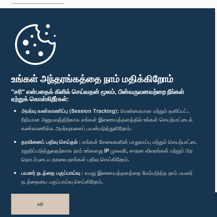
முதற்பக்கம்
பாராளுமன்ற கையடக்க செயலி
உங்கள் அந்தரங்கத்தை நாம் மதிக்கிறோம்
"சரி" என்பதைக் கிளிக் செய்வதன் மூலம், பின்வருவனவற்றை நீங்கள்
ஏற்றுக் கொள்கிறீர்கள்:
கௌரவ ஜோன்ஸ்டன் பர்னாந்து, பா.உ.
அமர்வு கண்காணிப்பு (Session Tracking):
மென்மையான மற்றும் தனிப்பட்ட
உறுப்பினர்
ரீதியான அனுபவத்திற்காக எங்கள் இணையத்தளத்தில் உங்கள் செயற்பாட்டைக்
எம்மை பின்தொடர்க :
கண்காணிக்க அமர்வுகளைப் பயன்படுத்துகிறோம்.
தரவினைப் பதிவு செய்தல் :
எங்கள் சேவைகளின் பாதுகாப்பு மற்றும் செயற்பாட்டை
விருதுகள்
உறுதிப்படுத்துவதற்காக நாம் உங்களது IP முகவரி, சாதன விவரங்கள் மற்றும் பிற
தொடர்புடைய தரவை நாங்கள் பதிவு செய்கிறோம்.
பயனர் நடத்தை பகுப்பாய்வு :
எமது இணையத்தளத்தை மேம்படுத்த நாம் பயனர்
தனியுரிமைக் கொள்கை
நடத்தையை பகுப்பாய்வு செய்கிறோம்.
பதிப்புரிமை © இலங்கை பாராளுமன்றம்.
சரி
முழுப்பதிப்புரிமையுடையது.
வடிவமைத்து உருவாக்கியது
TekGeeks