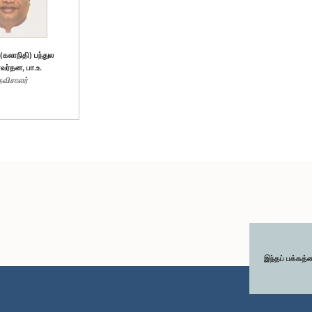
லாநிதி) பந்துல
ர்தன, பா.உ.
தவிசாளர்
இந்தப் பக்கத்