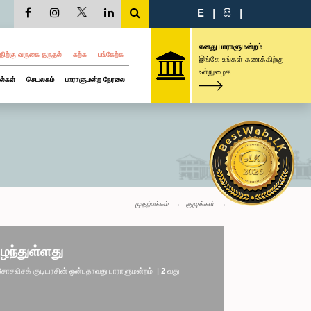
E
|
සි
|
எனது பாராளுமன்றம்
திற்கு வருகை தருதல்
கற்க
பங்கேற்க
இங்கே உங்கள் கணக்கிற்கு
உள்நுழைக
ல்கள்
செயலகம்
பாராளுமன்ற நேரலை
முதற்பக்கம்
குழுக்கள்
ழந்துள்ளது
லிசக் குடியரசின் ஒன்பதாவது பாராளுமன்றம் | 2 வது