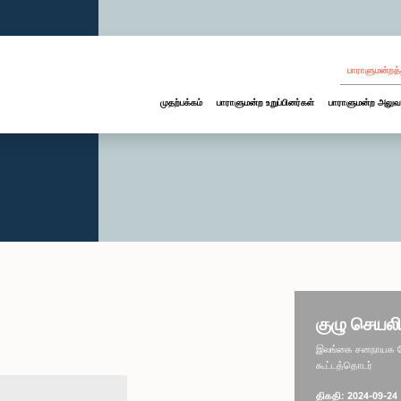
பாராளுமன்றத்
முதற்பக்கம்
பாராளுமன்ற உறுப்பினர்கள்
பாராளுமன்ற அலுவ
குழு செயலி
இலங்கை சனநாயக சோச
கூட்டத்தொடர்
திகதி: 2024-09-24