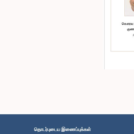
கௌரவ (க
குணவ
தொடர்புடைய இணைப்புக்கள்