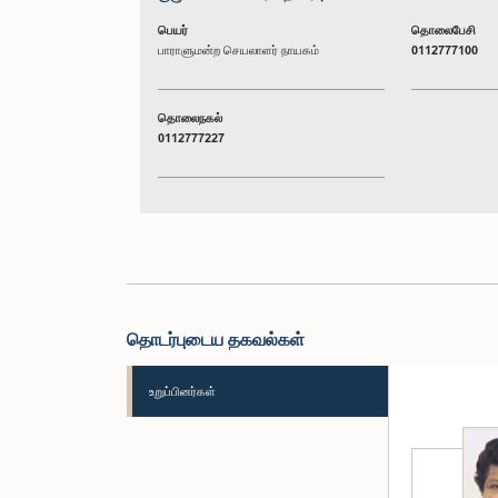
பெயர்
தொலைபேசி
பாராளுமன்ற செயலாளர் நாயகம்
0112777100
தொலைநகல்
0112777227
தொடர்புடைய தகவல்கள்
உறுப்பினர்கள்