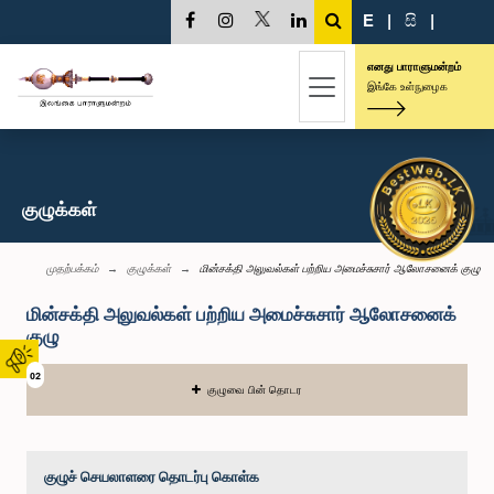
E
|
සි
|
எனது பாராளுமன்றம்
இங்கே உள்நுழைக
குழுக்கள்
முதற்பக்கம்
குழுக்கள்
மின்சக்தி அலுவல்கள் பற்றிய அமைச்சுசார் ஆலோசனைக் குழு
மின்சக்தி அலுவல்கள் பற்றிய அமைச்சுசார் ஆலோசனைக்
குழு
02
குழுவை பின் தொடர
குழுச் செயலாளரை தொடர்பு கொள்க