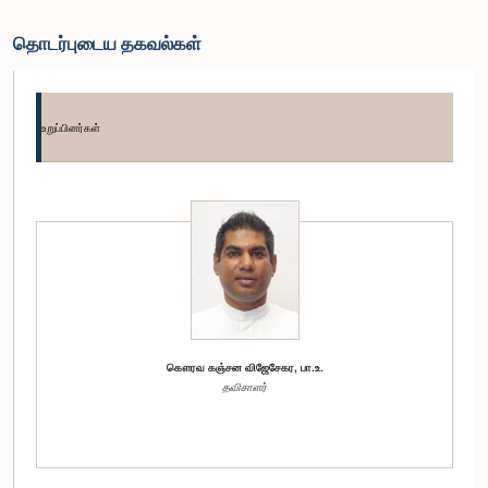
தொடர்புடைய தகவல்கள்
உறுப்பினர்கள்
கௌரவ கஞ்சன விஜேசேகர, பா.உ.
தவிசாளர்