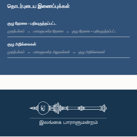
உறுப்பினர்
தொடர்புடைய இணைப்புக்கள்
குழு நேரலை - பதிவுருத்தப்பட்ட
முதற்பக்கம்
பாராளுமன்ற நேரலை
குழு நேரலை - பதிவுருத்தப்பட்ட
குழு அறிக்கைகள்
முதற்பக்கம்
பாராளுமன்ற அலுவல்கள்
குழு அறிக்கைகள்
கௌரவ கே. சுஜித் சஞ்ஜய பெரேரா, பா.உ.
உறுப்பினர்