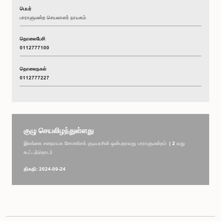
பெயர்
பாராளுமன்ற செயலாளர் நாயகம்
தொலைபேசி
0112777100
தொலைநகல்
0112777227
குழு செயலிழந்துள்ளது
இலங்கை சனநாயக சோசலிசக் குடியரசின் ஒன்பதாவது பாராளுமன்றம் | 2 வது
கூட்டத்தொடர்
திகதி: 2024-09-24