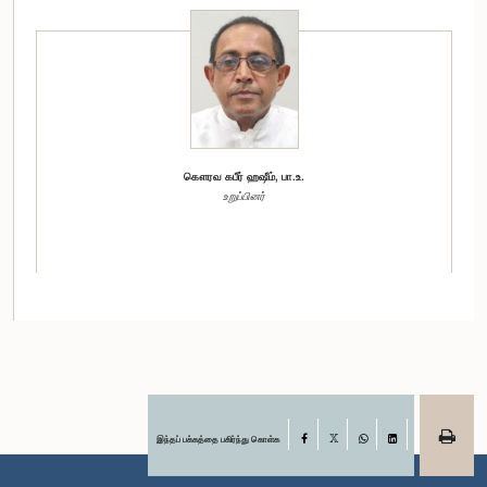
கௌரவ கபீர் ஹஷீம், பா.உ.
உறுப்பினர்
இந்தப் பக்கத்தை பகிர்ந்து கொள்க
Facebook
X
WhatsApp
LinkedIn
கௌரவ சாரதீ துஷ்மந்த, பா.உ.