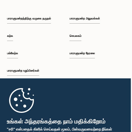
பாராளுமன்றத்திற்கு வருகை தருதல்
பாராளுமன்ற அலுவல்கள்
கௌரவ பீ.வை.ஜீ. ரத்னசேக்கர, பா.உ.
உறுப்பினர்
கற்க
செயலகம்
பங்கேற்க
பாராளுமன்ற நேரலை
பாராளுமன்ற உறுப்பினர்கள்
முதற்பக்கம்
கௌரவ சமன்பிரிய ஹேரத், பா.உ.
உறுப்பினர்
பாராளுமன்ற கையடக்க செயலி
உங்கள் அந்தரங்கத்தை நாம் மதிக்கிறோம்
"சரி" என்பதைக் கிளிக் செய்வதன் மூலம், பின்வருவனவற்றை நீங்கள்