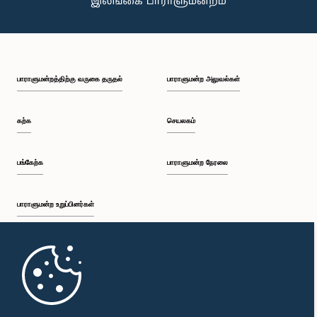
பாராளுமன்றத்திற்கு வருகை தருதல்
பாராளுமன்ற அலுவல்கள்
கற்க
செயலகம்
பங்கேற்க
பாராளுமன்ற நேரலை
கௌரவ (டாக்டர்) திலக் ராஜபக்ஷ, பா.உ.
பாராளுமன்ற உறுப்பினர்கள்
உறுப்பினர்
முதற்பக்கம்
பாராளுமன்ற கையடக்க செயலி