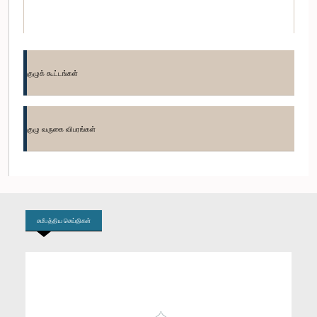
குழுக் கூட்டங்கள்
குழு வருகை விபரங்கள்
கௌரவ (பேராசிரியர்) சன்ன ஜயசுமன, பா.உ.
உறுப்பினர்
சமீபத்திய செய்திகள்