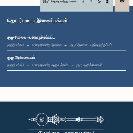
இந்தப் பக்கத்தை பகிர்ந்து கொள்க
Facebook
X
WhatsApp
LinkedIn
தொடர்புடைய இணைப்புக்கள்
குழு நேரலை - பதிவுருத்தப்பட்ட
முதற்பக்கம்
பாராளுமன்ற நேரலை
குழு நேரலை - பதிவுருத்தப்பட்ட
கௌரவ அப்துல் ஹலீம், பா.உ.
உறுப்பினர்
குழு அறிக்கைகள்
முதற்பக்கம்
பாராளுமன்ற அலுவல்கள்
குழு அறிக்கைகள்
கௌரவ (டாக்டர்) கயாஷான் நவனந்த, பா.உ.
உறுப்பினர்