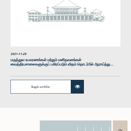
கௌரவ (டாக்டர்) ராஜித சேனாரத்ன, பா.உ.
உறுப்பினர்
2021-11-29
மருத்துவ உபகரணங்கள் மற்றும் மனிதவளங்கள்
வைத்தியசாலைகளுக்குப் பகிரப்படும் விதம் தொடர்பில் ஆராய்ந்து...
மேலும் வாசிக்க
கௌரவ (பேராசிரியர்) திஸ்ஸ விதாரண, பா.உ.
உறுப்பினர்