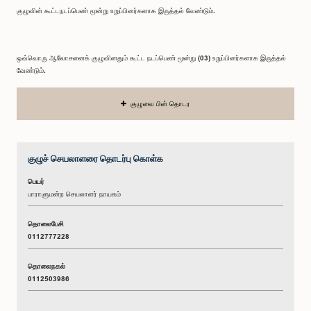
குழுவின் கூட்டநடப்பெண் மூன்று உறுப்பினர்களாக இருத்தல் வேண்டும்.
ஒவ்வொரு ஆலோசனைக் குழுவினதும் கூட்ட நடப்பெண் மூன்று (03) உறுப்பினர்களாக இருத்தல்
வேண்டும்.
குழுவை பின் தொடர
குழுச் செயலாளரை தொடர்பு கொள்க
பெயர்
பாராளுமன்ற செயலாளர் நாயகம்
தொலைபேசி
0112777228
தொலைநகல்
0112503986