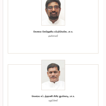
கௌரவ கெஹெலிய ரம்புக்வெல்ல, பா.உ.
தவிசாளர்
கௌரவ சட்டத்தரணி சிசிர ஜயகொடி, பா.உ.
உறுப்பினர்