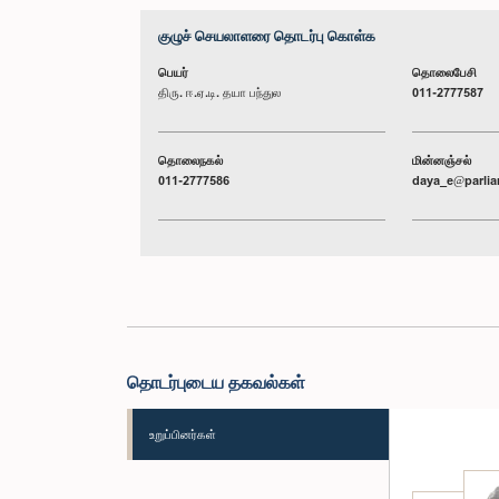
குழுச் செயலாளரை தொடர்பு கொள்க
பெயர்
தொலைபேசி
திரு. ஈ.ஏ.டி. தயா பந்துல
011-2777587
தொலைநகல்
மின்னஞ்சல்
011-2777586
daya_e@parlia
தொடர்புடைய தகவல்கள்
உறுப்பினர்கள்