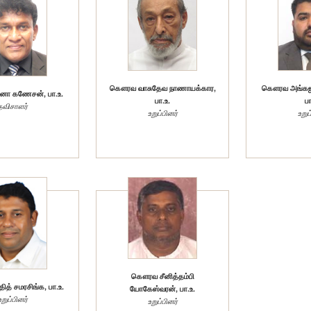
கௌரவ வாசுதேவ நாணாயக்கார,
கௌரவ அங்கஜன
 கணேசன், பா.உ.
பா.உ.
பா
தவிசாளர்
உறுப்பினர்
உறுப
கௌரவ சீனித்தம்பி
த் சமரசிங்க, பா.உ.
யோகேஸ்வரன், பா.உ.
உறுப்பினர்
உறுப்பினர்