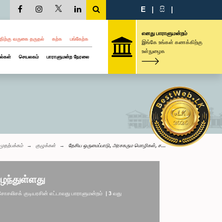
E
|
සි
|
எனது பாராளுமன்றம்
திற்கு வருகை தருதல்
கற்க
பங்கேற்க
இங்கே உங்கள் கணக்கிற்கு
உள்நுழைக
ல்கள்
செயலகம்
பாராளுமன்ற நேரலை
முதற்பக்கம்
குழுக்கள்
தேசிய ஒருமைப்பாடு, அரசகரும மொழிகள், ச...
ழந்துள்ளது
லிசக் குடியரசின் எட்டாவது பாராளுமன்றம் | 3 வது