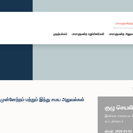
பாராளுமன்றத்
முதற்பக்கம்
பாராளுமன்ற உறுப்பினர்கள்
பாராளுமன்ற அலுவ
ுன்னேற்றம் மற்றும் இந்து சமய அலுவல்கள்
குழு செயலி
இலங்கை சனநாயக சோச
கூட்டத்தொடர்
திகதி: 2020-03-02