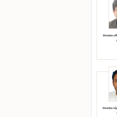
கௌரவ மனோ
கௌரவ சந்தி