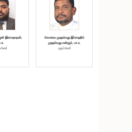
கௌரவ முஹம்மது இப்ராஹிம்
் இராமநாதன்,
முஹம்மது மன்சூர், பா.உ.
.உ.
உறுப்பினர்
்பினர்