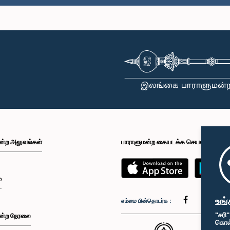
ன்ற அலுவல்கள்
பாராளுமன்ற கையடக்க செயலி
்
உங்
எம்மை பின்தொடர்க :
"சரி
ன்ற நேரலை
கொள்க