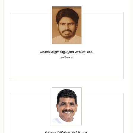
கௌரவ விஜித் விஜயமுணி சொய்சா, பா.உ.
தவிசாளர்
கௌரவ திலிப் வெதஆரச்சி, பா.உ.