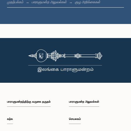
முதற்பக்கம்
பாராளுமன்ற அலுவல்கள்
குழு அறிக்கைகள்
கௌரவ மஹிந்த அமரவீர, பா.உ.
உறுப்பினர்
பாராளுமன்றத்திற்கு வருகை தருதல்
பாராளுமன்ற அலுவல்கள்
கௌரவ நிரோஷன் பெரேரா, பா.உ.
உறுப்பினர்
கற்க
செயலகம்