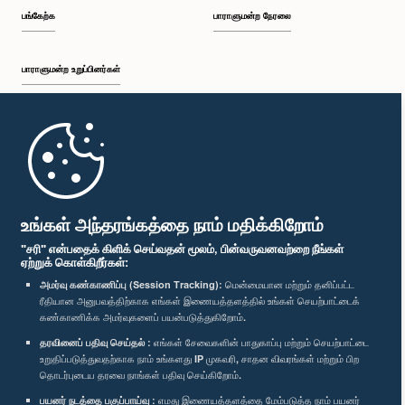
பங்கேற்க
பாராளுமன்ற நேரலை
பாராளுமன்ற உறுப்பினர்கள்
முதற்பக்கம்
கௌரவ டக்ளஸ் தேவானந்தா, பா.உ.
உறுப்பினர்
பாராளுமன்ற கையடக்க செயலி
உங்கள் அந்தரங்கத்தை நாம் மதிக்கிறோம்
"சரி" என்பதைக் கிளிக் செய்வதன் மூலம், பின்வருவனவற்றை நீங்கள்
ஏற்றுக் கொள்கிறீர்கள்:
அமர்வு கண்காணிப்பு (Session Tracking):
மென்மையான மற்றும் தனிப்பட்ட
ரீதியான அனுபவத்திற்காக எங்கள் இணையத்தளத்தில் உங்கள் செயற்பாட்டைக்
எம்மை பின்தொடர்க :
கண்காணிக்க அமர்வுகளைப் பயன்படுத்துகிறோம்.
தரவினைப் பதிவு செய்தல் :
எங்கள் சேவைகளின் பாதுகாப்பு மற்றும் செயற்பாட்டை
விருதுகள்
உறுதிப்படுத்துவதற்காக நாம் உங்களது IP முகவரி, சாதன விவரங்கள் மற்றும் பிற
தொடர்புடைய தரவை நாங்கள் பதிவு செய்கிறோம்.
பயனர் நடத்தை பகுப்பாய்வு :
எமது இணையத்தளத்தை மேம்படுத்த நாம் பயனர்