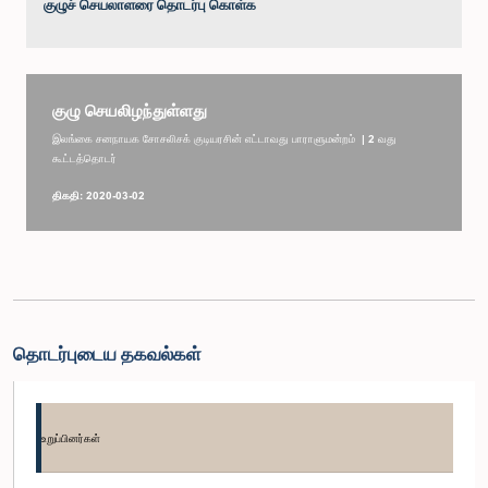
குழுச் செயலாளரை தொடர்பு கொள்க
குழு செயலிழந்துள்ளது
இலங்கை சனநாயக சோசலிசக் குடியரசின் எட்டாவது பாராளுமன்றம் | 2 வது
கூட்டத்தொடர்
திகதி: 2020-03-02
தொடர்புடைய தகவல்கள்
உறுப்பினர்கள்