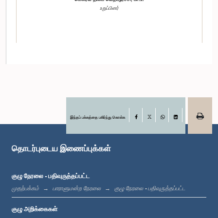
உறுப்பினர்
இந்தப் பக்கத்தை பகிர்ந்து கொள்க
Facebook
X
WhatsApp
LinkedIn
கௌரவ அமீர் அலி சிஹாப்தீன், பா.உ.
உறுப்பினர்
தொடர்புடைய இணைப்புக்கள்
குழு நேரலை - பதிவுருத்தப்பட்ட
முதற்பக்கம்
பாராளுமன்ற நேரலை
குழு நேரலை - பதிவுருத்தப்பட்ட
குழு அறிக்கைகள்