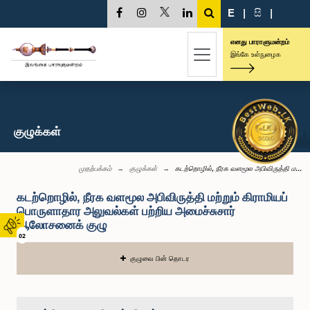
E
|
සි
|
எனது பாராளுமன்றம்
இங்கே உள்நுழைக
குழுக்கள்
முதற்பக்கம்
குழுக்கள்
கடற்றொழில், நீரக வளமூல அபிவிருத்தி ம...
கடற்றொழில், நீரக வளமூல அபிவிருத்தி மற்றும் கிராமியப்
பொருளாதார அலுவல்கள் பற்றிய அமைச்சுசார்
ஆலோசனைக் குழு
02
குழுவை பின் தொடர