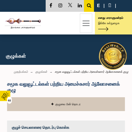
E
|
සි
|
எனது பாராளுமன்றம்
இங்கே உள்நுழைக
குழுக்கள்
முதற்பக்கம்
குழுக்கள்
சமூக வலுவூட்டல்கள் பற்றிய அமைச்சுசார் ஆலோசனைக் குழு
சமூக வலுவூட்டல்கள் பற்றிய அமைச்சுசார் ஆலோசனைக்
குழு
02
குழுவை பின் தொடர
குழுச் செயலாளரை தொடர்பு கொள்க