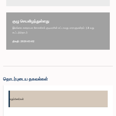
குழு செயலிழந்துள்ளது
இலங்கை சனநாயக சோசலிசக் குடியரசின் எட்டாவது பாராளுமன்றம் | 2 வது
கூட்டத்தொடர்
திகதி: 2020-03-02
தொடர்புடைய தகவல்கள்
உறுப்பினர்கள்