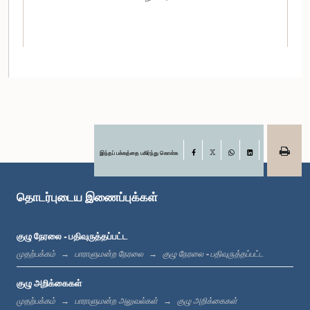
இந்தப் பக்கத்தை பகிர்ந்து கொள்க
Facebook
X
WhatsApp
LinkedIn
கௌரவ வடிவேல் சுரேஷ், பா.உ.
உறுப்பினர்
தொடர்புடைய இணைப்புக்கள்
குழு நேரலை - பதிவுருத்தப்பட்ட
முதற்பக்கம்
பாராளுமன்ற நேரலை
குழு நேரலை - பதிவுருத்தப்பட்ட
குழு அறிக்கைகள்
முதற்பக்கம்
பாராளுமன்ற அலுவல்கள்
குழு அறிக்கைகள்