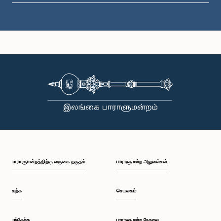
கௌரவ லக்ஷ்மன் ஆனந்த விஜேமான்ன, பா.உ.
உறுப்பினர்
பாராளுமன்றத்திற்கு வருகை தருதல்
பாராளுமன்ற அலுவல்கள்
கௌரவ விஜித பேருகொட, பா.உ.
உறுப்பினர்
கற்க
செயலகம்
பங்கேற்க
பாராளுமன்ற நேரலை