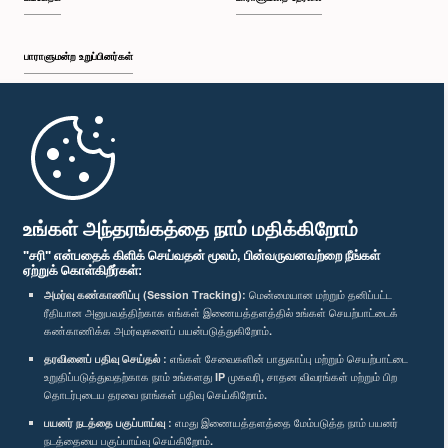
பாராளுமன்ற உறுப்பினர்கள்
முதற்பக்கம்
கௌரவ ஈ. சரவணபவன், பா.உ.
உறுப்பினர்
பாராளுமன்ற கையடக்க செயலி
உங்கள் அந்தரங்கத்தை நாம் மதிக்கிறோம்
"சரி" என்பதைக் கிளிக் செய்வதன் மூலம், பின்வருவனவற்றை நீங்கள்
ஏற்றுக் கொள்கிறீர்கள்:
அமர்வு கண்காணிப்பு (Session Tracking):
மென்மையான மற்றும் தனிப்பட்ட
ரீதியான அனுபவத்திற்காக எங்கள் இணையத்தளத்தில் உங்கள் செயற்பாட்டைக்
எம்மை பின்தொடர்க :
கண்காணிக்க அமர்வுகளைப் பயன்படுத்துகிறோம்.
தரவினைப் பதிவு செய்தல் :
எங்கள் சேவைகளின் பாதுகாப்பு மற்றும் செயற்பாட்டை
விருதுகள்
உறுதிப்படுத்துவதற்காக நாம் உங்களது IP முகவரி, சாதன விவரங்கள் மற்றும் பிற
தொடர்புடைய தரவை நாங்கள் பதிவு செய்கிறோம்.
பயனர் நடத்தை பகுப்பாய்வு :
எமது இணையத்தளத்தை மேம்படுத்த நாம் பயனர்
தனியுரிமைக் கொள்கை
நடத்தையை பகுப்பாய்வு செய்கிறோம்.