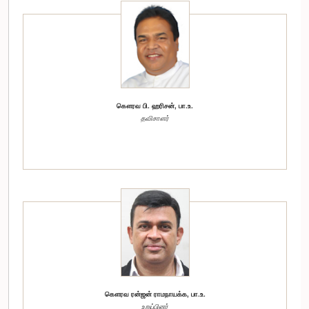
கௌரவ பி. ஹரிசன், பா.உ.
தவிசாளர்
கௌரவ ரன்ஜன் ராமநாயக்க, பா.உ.
உறுப்பினர்