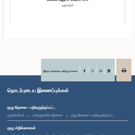
உறுப்பினர்
இந்தப் பக்கத்தை பகிர்ந்து கொள்க
Facebook
X
WhatsApp
LinkedIn
கௌரவ அஜித் மான்னப்பெரும, பா.உ.
உறுப்பினர்
தொடர்புடைய இணைப்புக்கள்
குழு நேரலை - பதிவுருத்தப்பட்ட
முதற்பக்கம்
பாராளுமன்ற நேரலை
குழு நேரலை - பதிவுருத்தப்பட்ட
குழு அறிக்கைகள்