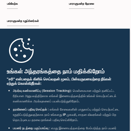
பங்கேற்க
பாராளுமன்ற நேரலை
பாராளுமன்ற உறுப்பினர்கள்
முதற்பக்கம்
கௌரவ சுனில் ஹந்துன்னெத்தி, பா.உ.
பாராளுமன்ற கையடக்க செயலி
உறுப்பினர்
உங்கள் அந்தரங்கத்தை நாம் மதிக்கிறோம்
"சரி" என்பதைக் கிளிக் செய்வதன் மூலம், பின்வருவனவற்றை நீங்கள்
ஏற்றுக் கொள்கிறீர்கள்:
அமர்வு கண்காணிப்பு (Session Tracking):
மென்மையான மற்றும் தனிப்பட்ட
ரீதியான அனுபவத்திற்காக எங்கள் இணையத்தளத்தில் உங்கள் செயற்பாட்டைக்
எம்மை பின்தொடர்க :
கண்காணிக்க அமர்வுகளைப் பயன்படுத்துகிறோம்.
தரவினைப் பதிவு செய்தல் :
எங்கள் சேவைகளின் பாதுகாப்பு மற்றும் செயற்பாட்டை
விருதுகள்
உறுதிப்படுத்துவதற்காக நாம் உங்களது IP முகவரி, சாதன விவரங்கள் மற்றும் பிற
தொடர்புடைய தரவை நாங்கள் பதிவு செய்கிறோம்.
பயனர் நடத்தை பகுப்பாய்வு :
எமது இணையத்தளத்தை மேம்படுத்த நாம் பயனர்