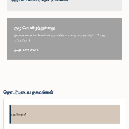
குழு செயலிழந்துள்ளது
இலங்கை சனநாயக சோசலிசக் குடியரசின் எட்டாவது பாராளுமன்றம் | 2 வது
கூட்டத்தொடர்
திகதி: 2020-03-02
தொடர்புடைய தகவல்கள்
உறுப்பினர்கள்