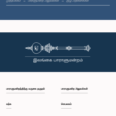
முதற்பக்கம்
பாராளுமன்ற அலுவல்கள்
குழு அறிக்கைகள்
கௌரவ நலீன் பண்டார ஜயமஹ, பா.உ.
உறுப்பினர்
பாராளுமன்றத்திற்கு வருகை தருதல்
பாராளுமன்ற அலுவல்கள்
கௌரவ மஹிந்தானந்த அலுத்கமகே, பா.உ.
உறுப்பினர்
கற்க
செயலகம்