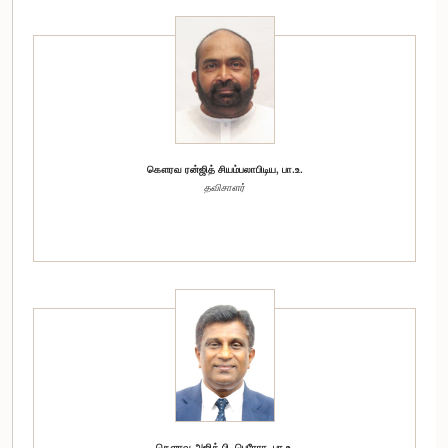
கௌரவ ரன்ஜித் சியம்பலாபிடிய, பா.உ.
தவிசாளர்
கௌரவ அஜித் பி. பெரேரா, பா.உ.