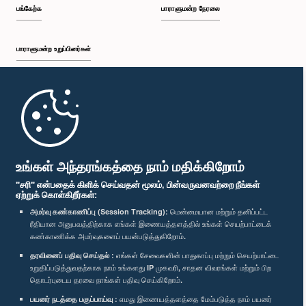
பங்கேற்க
பாராளுமன்ற நேரலை
பாராளுமன்ற உறுப்பினர்கள்
முதற்பக்கம்
கௌரவ எஸ்.எம். மரிக்கார், பா.உ.
உறுப்பினர்
பாராளுமன்ற கையடக்க செயலி
உங்கள் அந்தரங்கத்தை நாம் மதிக்கிறோம்
"சரி" என்பதைக் கிளிக் செய்வதன் மூலம், பின்வருவனவற்றை நீங்கள்
ஏற்றுக் கொள்கிறீர்கள்:
அமர்வு கண்காணிப்பு (Session Tracking):
மென்மையான மற்றும் தனிப்பட்ட
ரீதியான அனுபவத்திற்காக எங்கள் இணையத்தளத்தில் உங்கள் செயற்பாட்டைக்
எம்மை பின்தொடர்க :
கண்காணிக்க அமர்வுகளைப் பயன்படுத்துகிறோம்.
தரவினைப் பதிவு செய்தல் :
எங்கள் சேவைகளின் பாதுகாப்பு மற்றும் செயற்பாட்டை
விருதுகள்
உறுதிப்படுத்துவதற்காக நாம் உங்களது IP முகவரி, சாதன விவரங்கள் மற்றும் பிற
தொடர்புடைய தரவை நாங்கள் பதிவு செய்கிறோம்.
பயனர் நடத்தை பகுப்பாய்வு :
எமது இணையத்தளத்தை மேம்படுத்த நாம் பயனர்