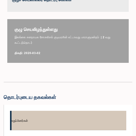
குழு செயலிழந்துள்ளது
இலங்கை சனநாயக சோசலிசக் குடியரசின் எட்டாவது பாராளுமன்றம் | 2 வது
கூட்டத்தொடர்
திகதி: 2020-03-02
தொடர்புடைய தகவல்கள்
உறுப்பினர்கள்