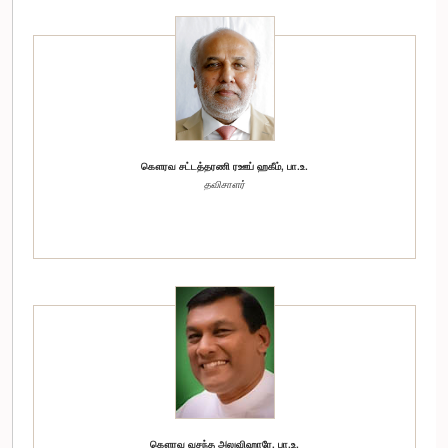
கௌரவ சட்டத்தரணி ரஊப் ஹகீம், பா.உ.
தவிசாளர்
கௌரவ வசந்த அலுவிஹாரே, பா.உ.