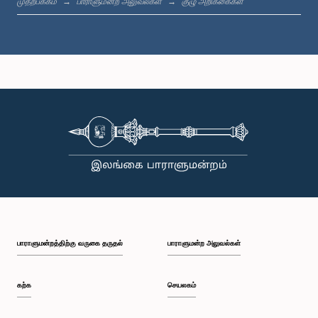
முதற்பக்கம்
பாராளுமன்ற அலுவல்கள்
குழு அறிக்கைகள்
கௌரவ நிஹால் கலப்பத்தி, பா.உ.
உறுப்பினர்
பாராளுமன்றத்திற்கு வருகை தருதல்
பாராளுமன்ற அலுவல்கள்
கௌரவ ஜயந்த சமரவீர, பா.உ.
உறுப்பினர்
கற்க
செயலகம்