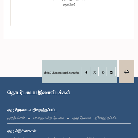
உறுப்பினர்
இந்தப் பக்கத்தை பகிர்ந்து கொள்க
Facebook
X
WhatsApp
LinkedIn
கௌரவ டக்ளஸ் தேவானந்தா, பா.உ.
உறுப்பினர்
தொடர்புடைய இணைப்புக்கள்
குழு நேரலை - பதிவுருத்தப்பட்ட
முதற்பக்கம்
பாராளுமன்ற நேரலை
குழு நேரலை - பதிவுருத்தப்பட்ட
குழு அறிக்கைகள்