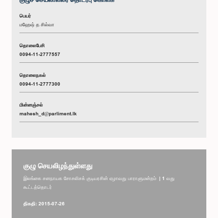
பெயர்
மஹேஷ் த சில்வா
தொலைபேசி
0094-11-2777557
தொலைநகல்
0094-11-2777300
மின்னஞ்சல்
mahesh_d@parliment.lk
குழு செயலிழந்துள்ளது
இலங்கை சனநாயக சோசலிசக் குடியரசின் ஏழாவது பாராளுமன்றம் | 1 வது
கூட்டத்தொடர்
திகதி: 2015-07-26