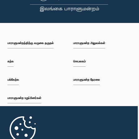
கௌரவ திலிப் வெதஆரச்சி, பா.உ.
பாராளுமன்றத்திற்கு வருகை தருதல்
பாராளுமன்ற அலுவல்கள்
உறுப்பினர்
கற்க
செயலகம்
பங்கேற்க
பாராளுமன்ற நேரலை
பாராளுமன்ற உறுப்பினர்கள்
முதற்பக்கம்
கௌரவ நிரோஷன் பெரேரா, பா.உ.
உறுப்பினர்