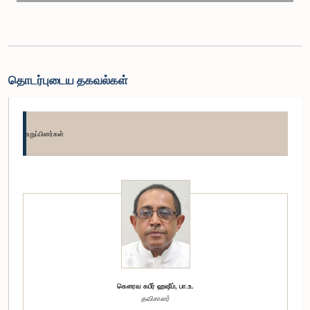
தொடர்புடைய தகவல்கள்
உறுப்பினர்கள்
கௌரவ கபீர் ஹஷீம், பா.உ.
தவிசாளர்