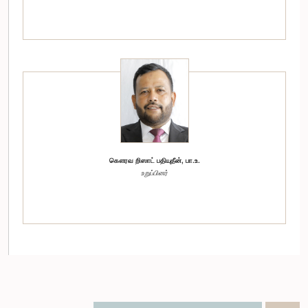
கௌரவ றிஸாட் பதியுதீன், பா.உ.
உறுப்பினர்