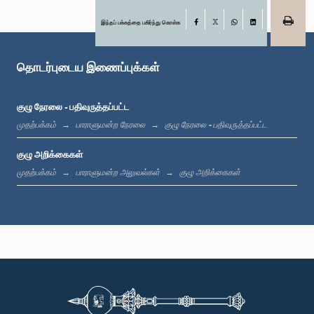
இந்தப் பக்கத்தை பகிர்ந்து கொள்க
Facebook
கௌரவ நவின் திசாநாயக்க, பா.உ.
X
WhatsApp
LinkedIn
உறுப்பினர்
தொடர்புடைய இணைப்புக்கள்
குழு நேரலை - பதிவுருத்தப்பட்ட
முதற்பக்கம்
பாராளுமன்ற நேரலை
குழு நேரலை - பதிவுருத்தப்பட்ட
குழு அறிக்கைகள்
முதற்பக்கம்
பாராளுமன்ற அலுவல்கள்
குழு அறிக்கைகள்
கௌரவ (கலாநிதி) வீ.எஸ். இராதாகிருஷ்ணன், பா.உ.
உறுப்பினர்