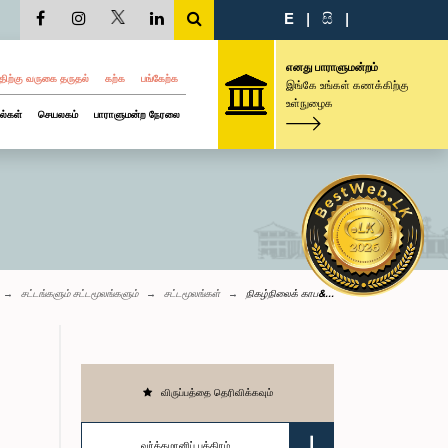
E
|
සි
|
எனது பாராளுமன்றம்
திற்கு வருகை தருதல்
கற்க
பங்கேற்க
இங்கே உங்கள் கணக்கிற்கு
உள்நுழைக
ல்கள்
செயலகம்
பாராளுமன்ற நேரலை
சட்டங்களும் சட்டமூலங்களும்
சட்டமூலங்கள்
நிகழ்நிலைக் காப&...
விருப்பத்தை தெரிவிக்கவும்
வர்த்தமானிப் பத்திரம்