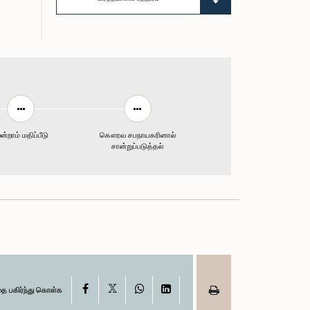
ன்றாம் மதிப்பீடு
கௌரவ சபநாயகரினால்
சான்றுப்படுத்தல்
X
Facebook
WhatsApp
LinkedIn
தை பகிர்ந்து கொள்க