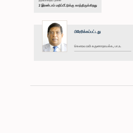
தற்போதைய நிலை
2 இரண்டாம் மதிப்பீட்டுக்கு காத்திருக்கிறது
பிரேரிக்கப்பட்டது
கௌரவ ரவி கருணாநாயக்க, பா.உ.