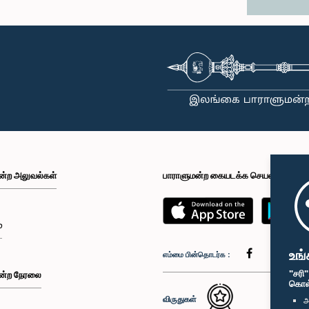
ன்ற அலுவல்கள்
பாராளுமன்ற கையடக்க செயலி
்
உங்
எம்மை பின்தொடர்க :
"சரி
ன்ற நேரலை
கொள்க
விருதுகள்
அ