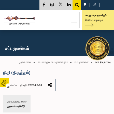
E
|
සි
|
எனது பாராளுமன்றம்
இங்கே உள்நுழைக
சட்டமூலங்கள்
முதற்பக்கம்
சட்டங்களும் சட்டமூலங்களும்
சட்டமூலங்கள்
நிதி (திருத்தம்)
நிதி (திருத்தம்)
சமர்ப்பிக்கப்பட்ட திகதி: 2026-05-06
02
தற்போதைய நிலை
முதலாம் மதிப்பீடு