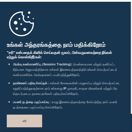
முதற்பக்கம்
பாராளுமன்ற கையடக்க செயலி
உங்கள் அந்தரங்கத்தை நாம் மதிக்கிறோம்
"சரி" என்பதைக் கிளிக் செய்வதன் மூலம், பின்வருவனவற்றை நீங்கள்
ஏற்றுக் கொள்கிறீர்கள்:
அமர்வு கண்காணிப்பு (Session Tracking):
மென்மையான மற்றும் தனிப்பட்ட
ரீதியான அனுபவத்திற்காக எங்கள் இணையத்தளத்தில் உங்கள் செயற்பாட்டைக்
எம்மை பின்தொடர்க :
கண்காணிக்க அமர்வுகளைப் பயன்படுத்துகிறோம்.
தரவினைப் பதிவு செய்தல் :
எங்கள் சேவைகளின் பாதுகாப்பு மற்றும் செயற்பாட்டை
விருதுகள்
உறுதிப்படுத்துவதற்காக நாம் உங்களது IP முகவரி, சாதன விவரங்கள் மற்றும் பிற
தொடர்புடைய தரவை நாங்கள் பதிவு செய்கிறோம்.
பயனர் நடத்தை பகுப்பாய்வு :
எமது இணையத்தளத்தை மேம்படுத்த நாம் பயனர்
தனியுரிமைக் கொள்கை
நடத்தையை பகுப்பாய்வு செய்கிறோம்.
பதிப்புரிமை © இலங்கை பாராளுமன்றம்.
சரி
முழுப்பதிப்புரிமையுடையது.
வடிவமைத்து உருவாக்கியது
TekGeeks