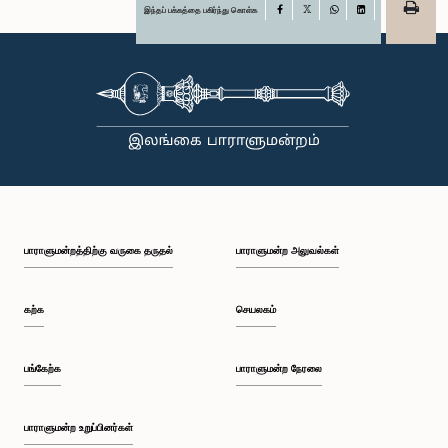
இந்தப் பக்கத்தை பகிர்ந்து கொள்க
Facebook
X
WhatsApp
LinkedIn
பாராளுமன்றத்திற்கு வருகை தருதல்
பாராளுமன்ற அலுவல்கள்
கற்க
செயலகம்
பங்கேற்க
பாராளுமன்ற நேரலை
பாராளுமன்ற உறுப்பினர்கள்