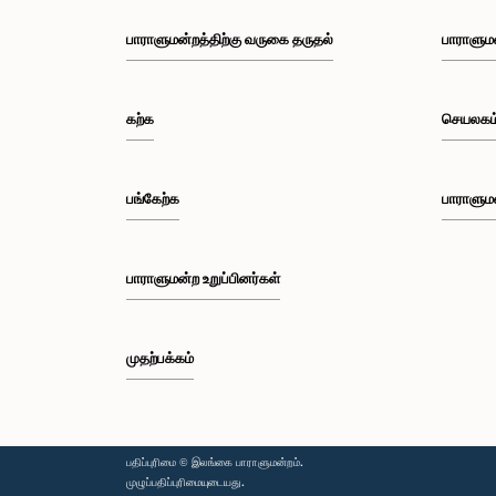
பாராளுமன்றத்திற்கு வருகை தருதல்
பாராளும
கற்க
செயலகம
பங்கேற்க
பாராளும
பாராளுமன்ற உறுப்பினர்கள்
முதற்பக்கம்
பதிப்புரிமை © இலங்கை பாராளுமன்றம்.
முழுப்பதிப்புரிமையுடையது.