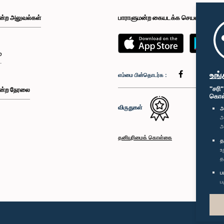
ன்ற அலுவல்கள்
பாராளுமன்ற கையடக்க செயலி
்
உங்
எம்மை பின்தொடர்க :
"சரி
ன்ற நேரலை
கொள்க
விருதுகள்
அ
அ
அ
தனியுரிமைக் கொள்கை
த
உ
த
ப
ப