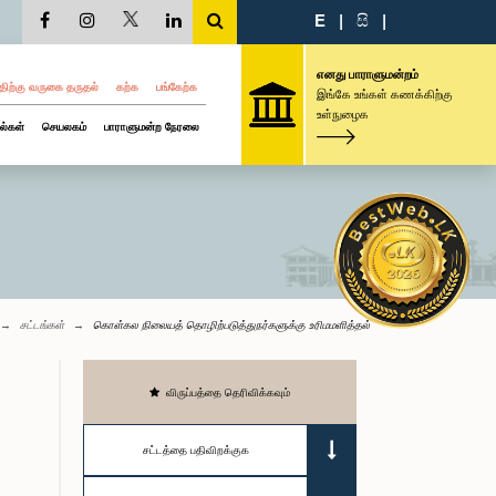
E
|
සි
|
எனது பாராளுமன்றம்
திற்கு வருகை தருதல்
கற்க
பங்கேற்க
இங்கே உங்கள் கணக்கிற்கு
உள்நுழைக
ல்கள்
செயலகம்
பாராளுமன்ற நேரலை
சட்டங்கள்
கொள்கல நிலையத் தொழிற்படுத்துநர்களுக்கு உரிமமளித்தல்
விருப்பத்தை தெரிவிக்கவும்
சட்டத்தை பதிவிறக்குக