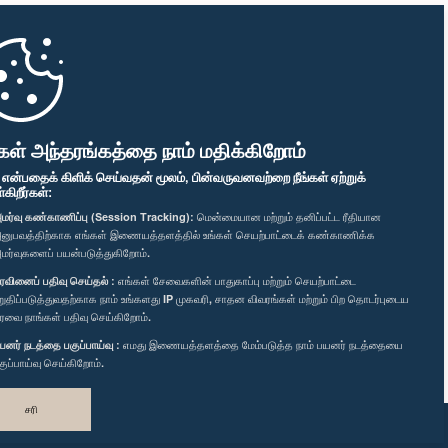
கள் அந்தரங்கத்தை நாம் மதிக்கிறோம்
" என்பதைக் கிளிக் செய்வதன் மூலம், பின்வருவனவற்றை நீங்கள் ஏற்றுக்
ிறீர்கள்:
மர்வு கண்காணிப்பு (Session Tracking):
மென்மையான மற்றும் தனிப்பட்ட ரீதியான
னுபவத்திற்காக எங்கள் இணையத்தளத்தில் உங்கள் செயற்பாட்டைக் கண்காணிக்க
மர்வுகளைப் பயன்படுத்துகிறோம்.
ரவினைப் பதிவு செய்தல் :
எங்கள் சேவைகளின் பாதுகாப்பு மற்றும் செயற்பாட்டை
றுதிப்படுத்துவதற்காக நாம் உங்களது IP முகவரி, சாதன விவரங்கள் மற்றும் பிற தொடர்புடைய
ரவை நாங்கள் பதிவு செய்கிறோம்.
யனர் நடத்தை பகுப்பாய்வு :
எமது இணையத்தளத்தை மேம்படுத்த நாம் பயனர் நடத்தையை
குப்பாய்வு செய்கிறோம்.
சரி
வடிவமைத்து உருவாக்கியது
TekGeeks