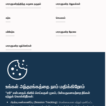
பாராளுமன்றத்திற்கு வருகை தருதல்
பாராளுமன்ற அலுவல்கள்
கற்க
செயலகம்
பங்கேற்க
பாராளுமன்ற நேரலை
பாராளுமன்ற உறுப்பினர்கள்
முதற்பக்கம்
பாராளுமன்ற கையடக்க செயலி
உங்கள் அந்தரங்கத்தை நாம் மதிக்கிறோம்
"சரி" என்பதைக் கிளிக் செய்வதன் மூலம், பின்வருவனவற்றை நீங்கள்
ஏற்றுக் கொள்கிறீர்கள்:
அமர்வு கண்காணிப்பு (Session Tracking):
மென்மையான மற்றும் தனிப்பட்ட