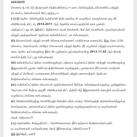
424/2025
கௌரவ (டாக்டர்) பத்மநாதன் சத்தியலிங்கம்,— நகர அபிவிருத்தி, நிர்மாணிப்பு மற்றும்
வீடமைப்பு அமைச்சரைக் கேட்பதற்கு,—
(அ) (i) ஆசிய அபிவிருத்தி வங்கியின் நிதி உதவியுடன் வவுனியா நகருக்கான குடி நீர்
விநியோகத் திட்டம், 2010-2011 ஆம் ஆண்டு காலப்பகுதியில் நடைமுறைப்
படுத்தப்பட்டதுடன், இத்திட்டத்திற்காக வயல் நிலங்கள், மேட்டுக் காணிகள், குடியிருப்புக்கள்
மற்றும் மதத்தலங்கள் ஆகியன சுவீகரிக்கப்பட்டன என்பதையும்;
(ii) விவசாயிகள் மற்றும் காணி உரிமையாளர்களைப் பாதிக்காத வகையில், இது தொடர்பில்
விவசாய அமைப்புகள், பிரதேச செயலாளர் மற்றும் தேசிய நீர் வழங்கல் மற்றும் வடிகாலமைப்பு
சபை ஆகிய தரப்புகளுக்கு இடையே முத்தரப்பு ஒப்பந்தமொன்று 2013.11.05 ஆம் திகதி
கைச்சாத்திடப்பட்டது என்பதையும்;
(iii) சுவீகரிக்கப்பட்டுள்ள காணிகளுக்குப் பதிலாக வழங்கப்பட்டுள்ள மாற்றுக் காணிகளுக்கு
இதுவரையில் பூரண அளிப்புப்பத்திரங்களை வழங்குதல், முறையான நீர்ப்பாசன வசதிகள்
மற்றும் உட்பிரவேசப் பாதைகளை நிர்மாணித்தல் மற்றும் புனரமைத்தல் ஆகியன
மேற்கொள்ளப்படவில்லை என்பதையும்;
(iv) பாதிக்கப்பட்டுள்ள விவசாயக் குடும்பங்களைச் சேர்ந்த அங்கத்தவர்களுக்கு முன்னுரிமை
அடிப்படையில் மேற்படி குடிநீர் விநியோகத் திட்டத்தின் கீழ் இதுவரையில் தொழில் வாய்ப்புகள்
வழங்கப்படவில்லை என்பதையும்;‍
(v) அணைகளிலிருந்து வெளியேறும் மேலதிக நீரை கமநல அபிவிருத்தி திணைக்களத்துக்கு
சொந்தமான, புனரமைக்கப்பட்டுள்ள குளங்களுக்கு வழங்குவதற்கான நடவடிக்கைகள்
மேற்கொள்ளப்படவில்லை என்பதையும்;
அவர் அறிவாரா?
(ஆ) ஆமெனில், மேற்குறிப்பிட்ட பிரச்சினைகளை தீர்ப்பதற்காக மேற்கொள்ளப்படும்
நடவடிக்கைகள் யாதென்பதை அவர் இச்சபைக்கு அறிவிப்பாரா?
(இ) இன்றேல், ஏன்?