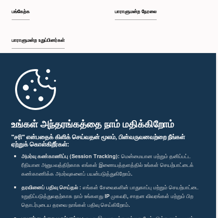
பங்கேற்க
பாராளுமன்ற நேரலை
பாராளுமன்ற உறுப்பினர்கள்
முதற்பக்கம்
பாராளுமன்ற கையடக்க செயலி
உங்கள் அந்தரங்கத்தை நாம் மதிக்கிறோம்
"சரி" என்பதைக் கிளிக் செய்வதன் மூலம், பின்வருவனவற்றை நீங்கள்
ஏற்றுக் கொள்கிறீர்கள்:
அமர்வு கண்காணிப்பு (Session Tracking):
மென்மையான மற்றும் தனிப்பட்ட
ரீதியான அனுபவத்திற்காக எங்கள் இணையத்தளத்தில் உங்கள் செயற்பாட்டைக்
எம்மை பின்தொடர்க :
கண்காணிக்க அமர்வுகளைப் பயன்படுத்துகிறோம்.
தரவினைப் பதிவு செய்தல் :
எங்கள் சேவைகளின் பாதுகாப்பு மற்றும் செயற்பாட்டை
விருதுகள்
உறுதிப்படுத்துவதற்காக நாம் உங்களது IP முகவரி, சாதன விவரங்கள் மற்றும் பிற
தொடர்புடைய தரவை நாங்கள் பதிவு செய்கிறோம்.