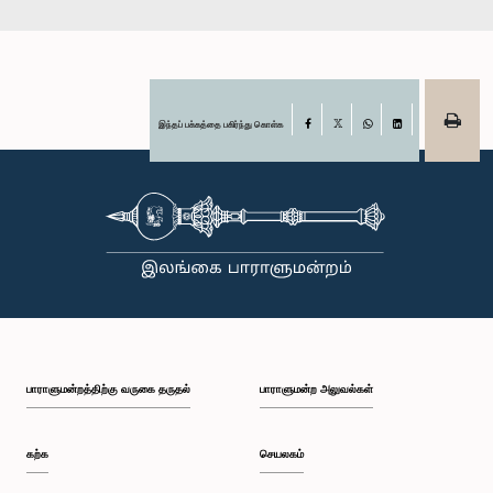
இந்தப் பக்கத்தை பகிர்ந்து கொள்க
Facebook
X
WhatsApp
LinkedIn
பாராளுமன்றத்திற்கு வருகை தருதல்
பாராளுமன்ற அலுவல்கள்
கற்க
செயலகம்