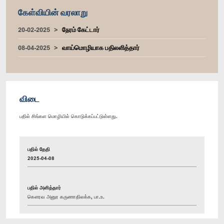
கேள்வியின் வரலாறு
20-02-2025
நேரம் கேட்டார்
08-04-2025
வாய்மொழியாக பதிலளித்தார்
விடை
பதில் சிங்கள மொழியில் கொடுக்கப்பட்டுள்ளது.
பதில் தேதி
2025-04-08
பதில் அளித்தார்
கௌரவ அனுர கருணாதிலக்க, பா.உ.