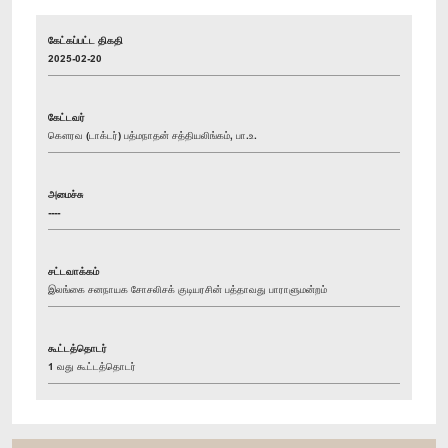
கேட்கப்பட்ட திகதி
2025-02-20
கேட்டவர்
கௌரவ (டாக்டர்) பத்மநாதன் சத்தியலிங்கம், பா.உ.
அமைச்சு
----
சட்டவாக்கம்
இலங்கை சனநாயக சோசலிசக் குடியரசின் பத்தாவது பாராளுமன்றம்
கூட்டத்தொடர்
1 வது கூட்டத்தொடர்