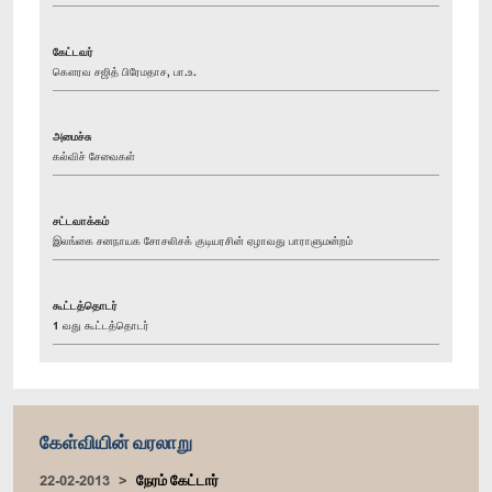
கேட்டவர்
கௌரவ சஜித் பிரேமதாச, பா.உ.
அமைச்சு
கல்விச் சேவைகள்
சட்டவாக்கம்
இலங்கை சனநாயக சோசலிசக் குடியரசின் ஏழாவது பாராளுமன்றம்
கூட்டத்தொடர்
1 வது கூட்டத்தொடர்
கேள்வியின் வரலாறு
22-02-2013
நேரம் கேட்டார்