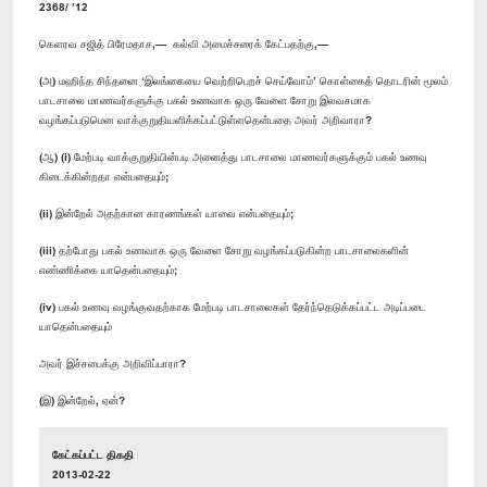
2368/ ’12
கெளரவ சஜித் பிரேமதாச,— கல்வி அமைச்சரைக் கேட்பதற்கு,—
(அ) மஹிந்த சிந்தனை ‘இலங்கையை வெற்றிபெறச் செய்வோம்’ கொள்கைத் தொடரின் மூலம்
பாடசாலை மாணவர்களுக்கு பகல் உணவாக ஒரு வேளை சோறு இலவசமாக
வழங்கப்படுமென வாக்குறுதியளிக்கப்பட்டுள்ளதென்பதை அவர் அறிவாரா?
(ஆ) (i) மேற்படி வாக்குறுதியின்படி அனைத்து பாடசாலை மாணவர்களுக்கும் பகல் உணவு
கிடைக்கின்றதா என்பதையும்;
(ii) இன்றேல் அதற்கான காரணங்கள் யாவை என்பதையும்;
(iii) தற்போது பகல் உணவாக ஒரு வேளை சோறு வழங்கப்படுகின்ற பாடசாலைகளின்
எண்ணிக்கை யாதென்பதையும்;
(iv) பகல் உணவு வழங்குவதற்காக மேற்படி பாடசாலைகள் தேர்ந்தெடுக்கப்பட்ட அடிப்படை
யாதென்பதையும்
அவர் இச்சபைக்கு அறிவிப்பாரா?
(இ) இன்றேல், ஏன்?
கேட்கப்பட்ட திகதி
2013-02-22