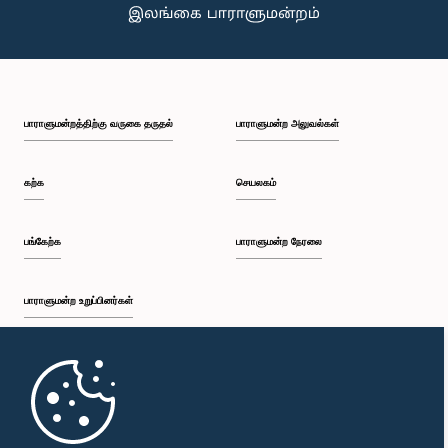
பாராளுமன்றத்திற்கு வருகை தருதல்
பாராளுமன்ற அலுவல்கள்
கற்க
செயலகம்
பங்கேற்க
பாராளுமன்ற நேரலை
பாராளுமன்ற உறுப்பினர்கள்
முதற்பக்கம்
பாராளுமன்ற கையடக்க செயலி