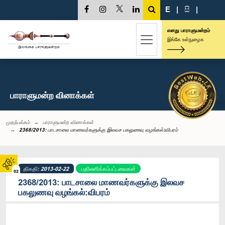
E
|
සි
|
எனது பாராளுமன்றம்
இங்கே உள்நுழைக
பாராளுமன்ற வினாக்கள்
முதற்பக்கம்
பாராளுமன்ற வினாக்கள்
2368/2013: பாடசாலை மாணவர்களுக்கு இலவச பகலுணவு வழங்கல்:விபரம்
திகதி: 2013-02-22
பதிலளிக்கப்பட்டவைகள்
02
2368/2013: பாடசாலை மாணவர்களுக்கு இலவச
பகலுணவு வழங்கல்:விபரம்