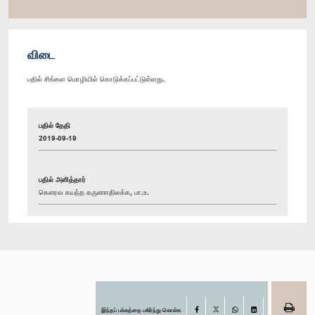
விடை
பதில் சிங்கள மொழியில் கொடுக்கப்பட்டுள்ளது.
பதில் தேதி
2019-09-19
பதில் அளித்தார்
கௌரவ கயந்த கருணாதிலக்க, பா.உ.
இந்தப் பக்கத்தை பகிர்ந்து கொள்க
Facebook