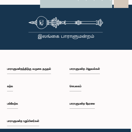
X
WhatsApp
LinkedIn
பாராளுமன்றத்திற்கு வருகை தருதல்
பாராளுமன்ற அலுவல்கள்
கற்க
செயலகம்
பங்கேற்க
பாராளுமன்ற நேரலை
பாராளுமன்ற உறுப்பினர்கள்