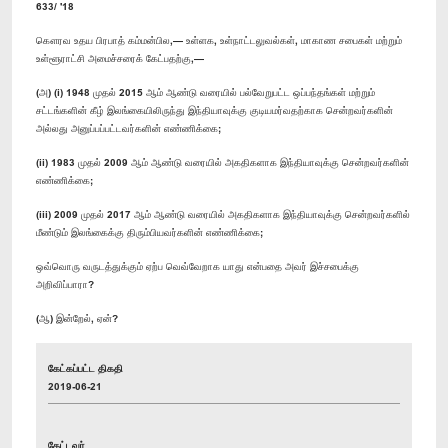
633/ '18
கௌரவ உதய பிரபாத் கம்மன்பில,— உள்ளக, உள்நாட்டலுவல்கள், மாகாண சபைகள் மற்றும்
உள்ளூராட்சி அமைச்சரைக் கேட்பதற்கு,—
(அ) (i) 1948 முதல் 2015 ஆம் ஆண்டு வரையில் பல்வேறுபட்ட ஒப்பந்தங்கள் மற்றும்
சட்டங்களின் கீழ் இலங்கையிலிருந்து இந்தியாவுக்கு குடியமர்வதற்காக சென்றவர்களின்
அல்லது அனுப்பப்பட்டவர்களின் எண்ணிக்கை;
(ii) 1983 முதல் 2009 ஆம் ஆண்டு வரையில் அகதிகளாக இந்தியாவுக்கு சென்றவர்களின்
எண்ணிக்கை;
(iii) 2009 முதல் 2017 ஆம் ஆண்டு வரையில் அகதிகளாக இந்தியாவுக்கு சென்றவர்களில்
மீண்டும் இலங்கைக்கு திரும்பியவர்களின் எண்ணிக்கை;
ஒவ்வொரு வருடத்துக்கும் ஏற்ப வெவ்வேறாக யாது என்பதை அவர் இச்சபைக்கு
அறிவிப்பாரா?
(ஆ) இன்றேல், ஏன்?
கேட்கப்பட்ட திகதி
2019-06-21
கேட்டவர்