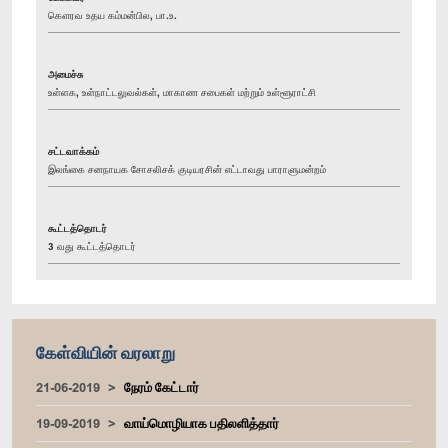
கௌரவ உதய கம்மன்பில, பா.உ.
அமைச்சு
உள்ளக, உள்நாட்டலுவல்கள், மாகாண சபைகள் மற்றும் உள்ளூராட்சி
சட்டவாக்கம்
இலங்கை சனநாயக சோசலிசக் குடியரசின் எட்டாவது பாராளுமன்றம்
கூட்டத்தொடர்
3 வது கூட்டத்தொடர்
கேள்வியின் வரலாறு
21-06-2019
நேரம் கேட்டார்
19-09-2019
வாய்மொழியாக பதிலளித்தார்