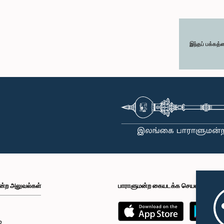
இந்தப் பக்கத்
ன்ற அலுவல்கள்
பாராளுமன்ற கையடக்க செயலி
்