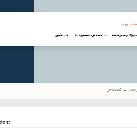
பாராளுமன்றத்
முதற்பக்கம்
பாராளுமன்ற உறுப்பினர்கள்
பாராளுமன்ற அலுவ
முதற்பக்கம்
பாரா
ident