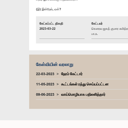
(இ) இன்றேல், ஏன்?
கேட்கப்பட்ட திகதி
கேட்டவர்
2023-03-22
கௌரவ ஜகத் குமார சுமித்ரா
பா.உ.
கேள்வியின் வரலாறு
22-03-2023
நேரம் கேட்டார்
11-05-2023
கூட்டங்கள் ரத்து செய்யப்பட்டன
09-06-2023
வாய்மொழியாக பதிலளித்தார்