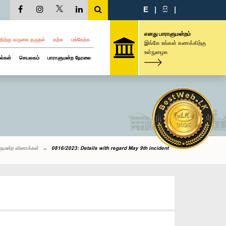
E
|
සි
|
எனது பாராளுமன்றம்
திற்கு வருகை தருதல்
கற்க
பங்கேற்க
இங்கே உங்கள் கணக்கிற்கு
உள்நுழைக
ல்கள்
செயலகம்
பாராளுமன்ற நேரலை
ளுமன்ற வினாக்கள்
0816/2023: Details with regard May 9th incident