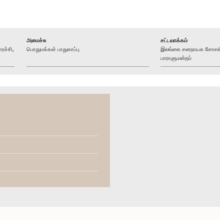
அமைச்சு
சட்டவாக்கம்
ரச்சி,
பொதுமக்கள் பாதுகாப்பு
இலங்கை சனநாயக சோசலிச
பாராளுமன்றம்