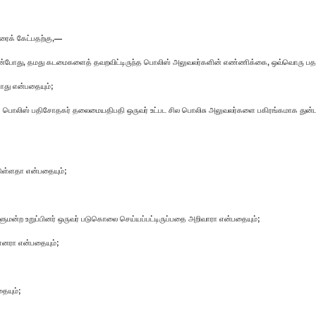
ரைக் கேட்பதற்கு,—
்தின்போது, தமது கடமைகளைத் தவறவிட்டிருந்த பொலிஸ் அலுவலர்களின் எண்ணிக்கை, ஒவ்வொரு பத
யாது என்பதையும்;
திப் பொலிஸ் பதிசோதகர் தலைமையதிபதி ஒருவர் உட்பட சில பொலிசு அலுவலர்களை பகிரங்கமாக துன்ப
டுள்ளதா என்பதையும்;
ளுமன்ற உறுப்பினர் ஒருவர் படுகொலை செய்யப்பட்டிருப்பதை அறிவாரா என்பதையும்;
்ளனரா என்பதையும்;
ையும்;