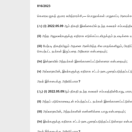
816/2023
கௌரவ ஜகத் குமார சுமித்ராரச்சி,— பொதுமக்கள் பாதுகாப்பு அமைச்ச
(அ) (i) 2022.05.09 ஆம் திகதி இலங்கையில் நடந்த கலவரச் சம்பவத
(ii) அந்த அலுவலர்களுக்கு எதிராக எடுக்கப்படவிருக்கும் நடவடிக்கை 
(iii) மேற்படி திகதியிலும் அதனை அண்மித்த சில மாதங்களிலும், பிர
செயற்பட்ட நபர்கள் இருப்பதை அறிவாரா என்பதையும்;
(iv) இன்றளவில் அந்நபர்கள் இனங்காணப்பட்டுள்ளனரா என்பதையும்;
(v) அவ்வாறாயின், இவர்களுக்கு எதிராக சட்டம் நடைமுறைப்படுத்தப்பட்
அவர் இச்சபைக்கு அறிவிப்பாரா?
(ஆ) (i) 2022.05.09ஆம் திகதி நடந்த கலவரச் சம்பவத்தின்போது, பாரா
(ii) அந்தப் படுகொலையுடன் சம்பந்தப்பட்ட நபர்கள் இனங்காணப்பட்டுள
(iii) அவ்வாறாயின், அந்நபர்களின் எண்ணிக்கை யாது என்பதையும்;
(iv) இவர்களுக்கு எதிராக சட்டம் நடைமுறைப்படுத்தப்பட்டுள்ளதா என்பத
அவர் இச்சபைக்கு அறிவிப்பாரா?