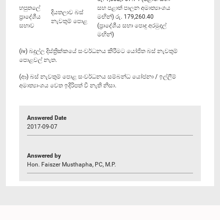
හපුතලේ
සහ පළාත් පාලන අමාත්‍යාංශය
දියතලාව බස්
ප්‍රාදේශීය
මඟින්) රු. 179,260.40
නැවතුම් පොළ
සභාව
(ප්‍රාදේශීය සභා පොදු අරමුදල්
මඟින්)
(iv) බදුල්ල දිස්ත්‍රික්ක‍යේ සංවර්ධනය කිරීමට ‍යෝජිත බස් නැවතුම්
පොළවල් නැත.
(ආ) බස් නැවතුම් පොළ සංවර්ධනය සම්බන්ධ යෝජනා / ඉල්ලීම්
අමාත්‍යාංශය වෙත ඉදිරිපත් වී නැති නිසා.
Answered Date
2017-09-07
Answered by
Hon. Faiszer Musthapha, PC, M.P.