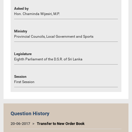
Asked by
Hon. Chaminda Wijesiri, M.P.
Ministry
Provincial Councils, Local Government and Sports
Legislature
Eighth Parliament of the D.S.R. of Sri Lanka
Session
First Session
Question History
20-06-2017
Transfer to New Order Book