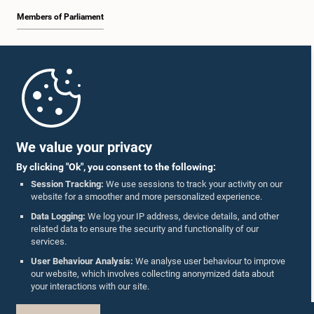
Members of Parliament
Home
Parliament Mobile App
We value your privacy
By clicking "Ok", you consent to the following:
Session Tracking:
We use sessions to track your activity on our
website for a smoother and more personalized experience.
Follow Us On :
Data Logging:
We log your IP address, device details, and other
related data to ensure the security and functionality of our
services.
Accolades
User Behaviour Analysis:
We analyse user behaviour to improve
our website, which involves collecting anonymized data about
Privacy Policy
your interactions with our site.
Copyright © The Parliament of Sri Lanka.