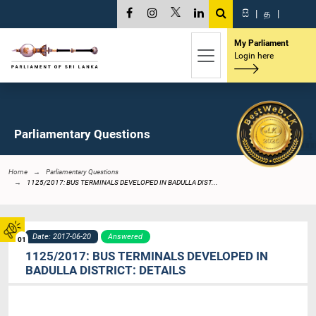
සි
|
த
|
My Parliament
Login here
Parliamentary Questions
Home
Parliamentary Questions
1125/2017: BUS TERMINALS DEVELOPED IN BADULLA DIST...
Date: 2017-06-20
Answered
01
1125/2017: BUS TERMINALS DEVELOPED IN
BADULLA DISTRICT: DETAILS