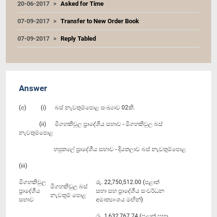
20-06-2017
Asked for Time
07-09-2017
Transfer to New Order Book
07-09-2017
Reply Tabled
Answer
(අ) (i) බස් නැවතුම්පොළ සංඛ්‍යාව 02කි.
(ii) මීගහකිවුල ප්‍රාදේශීය සභාව - මීගහකිවුල බස්
නැවතුම්පොළ
හපුතලේ ප්‍රාදේශීය සභාව - දියතලාව බස් නැවතුම්පොළ
(iii)
මීගහකිවුල
රු. 22,750,512.00 (පළාත්
මීගහකිවුල බස්
ප්‍රාදේශීය
සභා සහ ප්‍රාදේශීය සංවර්ධන
නැවතුම් පොළ
සභාව
අමාත්‍යාංශය මඟින්)
රු. 1,632,767.74 (පළාත් සභා