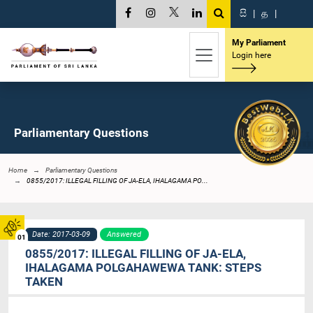
සි
|
த
|
My Parliament
Login here
Parliamentary Questions
Home
Parliamentary Questions
0855/2017: ILLEGAL FILLING OF JA-ELA, IHALAGAMA PO...
Date: 2017-03-09
Answered
01
0855/2017: ILLEGAL FILLING OF JA-ELA,
IHALAGAMA POLGAHAWEWA TANK: STEPS
TAKEN