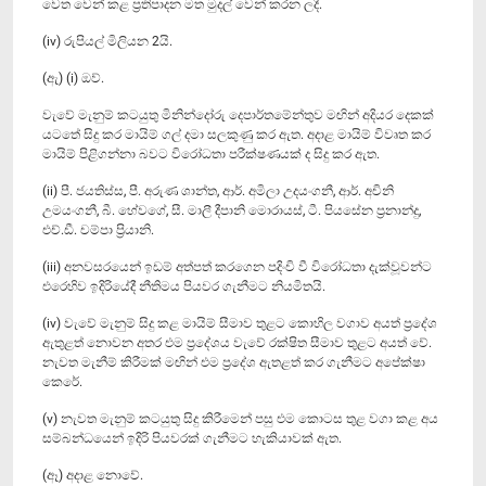
වෙත වෙන් කළ ප්‍රතිපාදන මත මුදල් වෙන් කරන ලදී.
(iv) රුපියල් මිලියන 2යි.
(ඇ) (i) ඔව්.
වැවේ මැනුම් කටයුතු මිනින්දෝරු දෙපාර්තමේන්තුව මඟින් අදියර දෙකක්
යටතේ සිදු කර මායිම් ගල් දමා සලකුණු කර ඇත. අදාළ මායිම් විවෘත කර
මායිම් පිළිගන්නා බවට විරෝධතා පරීක්ෂණයක් ද සිදු කර ඇත.
(ii) පී. ජයතිස්ස, පී. අරුණ ශාන්ත, ආර්. අමිලා උදයංගනී, ආර්. අචිනි
උමයංගනී, බී. හේවගේ, සී. මාලී දීපානි මොරායස්, ටී. පියසේන ප්‍රනාන්දු,
එච්.ඩී. චම්පා ප්‍රියානි.
(iii) අනවසරයෙන් ඉඩම් අත්පත් කරගෙන පදිංචි වී විරෝධතා දැක්වූවන්ට
එරෙහිව ඉදිරියේදී නීතිමය පියවර ගැනීමට නියමිතයි.
(iv) වැවේ මැනුම් සිදු කළ මායිම් සීමාව තුළට කොහිල වගාව අයත් ප්‍රදේශ
ඇතුළත් නොවන අතර එම ප්‍රදේශය වැවේ රක්ෂිත සීමාව තුළට අයත් වේ.
නැවත මැනීම් කිරීමක් මඟින් එම ප්‍රදේශ ඇතළත් කර ගැනීමට අපේක්ෂා
‍කෙරේ.
(v) නැවත මැනුම් කටයුතු සිදු කිරීමෙන් පසු එම කොටස තුළ වගා කළ අය
සම්බන්ධයෙන් ඉදිරි පියවරක් ගැනීමට හැකියාවක් ඇත.
(ඈ) අදාළ නොවේ.