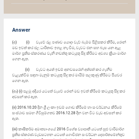
Answer
(අ) (i) වැවේ රළ පණාව යොදා වැව් බැම්ම පිළිසකර කිරීම, රොන්
මඩ ඉවත් කර ජල ධාරිතාව ඉහළ නැංවීම, වැවට එන සහ බැස යන ඇළ
මාර්ග ප්‍රතිසංස්කරණය වැනි නඩත්තු කටයුතු සිදු කිරීමට අවශ්‍ය ක්‍රියා මාර්ග
ගෙන ඇත.
(ii) වැවට අයත් ඉඩම් අනවසරෙන් අත්පත් කර ගැනීම
වැළැක්වීම සඳහා මැනුම් කටයුතු සිදු කර මායිම් සලකුණු කිරීමට පියවර
ගෙන ඇත.
(ආ) (i) පළමු අදියර යටතේ වැවේ රොන් මඩ ඉවත් කිරීමේ කටයුතු සිදු කර
අවසන් කර ඇත.
(ii) 2016.10.20 දින ශ්‍රී ලංකා ඉඩම් ගොඩ කිරීමේ හා සංවර්ධනය කිරීමේ
සංස්ථාව සමඟ ගිවිසුම්ගතව 2016.12.28 දින වන විට වැඩ අවසන් කර
ඇත.
(iii) කෘෂිකර්ම අමාත්‍යාංශයේ 2016 විශේෂ ව්‍යාපෘති යටතේ සුළු වාරිමාර්ග
ප්‍රතිසංස්කරණ වැඩසටහන යටතේ ගොවිජන සංවර්ධන දෙපාර්තමේන්තුව