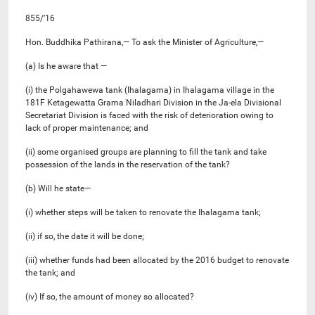
855/’16
Hon. Buddhika Pathirana,— To ask the Minister of Agriculture,—
(a) Is he aware that —
(i) the Polgahawewa tank (Ihalagama) in Ihalagama village in the
181F Ketagewatta Grama Niladhari Division in the Ja-ela Divisional
Secretariat Division is faced with the risk of deterioration owing to
lack of proper maintenance; and
(ii) some organised groups are planning to fill the tank and take
possession of the lands in the reservation of the tank?
(b) Will he state—
(i) whether steps will be taken to renovate the Ihalagama tank;
(ii) if so, the date it will be done;
(iii) whether funds had been allocated by the 2016 budget to renovate
the tank; and
(iv) If so, the amount of money so allocated?